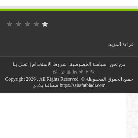
التصنيف: 1 من أصل 5.
:
ة المزيد
“ديزي
دروس”
يكشف
من نحن
|
سياسة الخصوصية
|
شروط الاستخدام
|
اتصل بنا
تفاصيل
عن
نشأته
جميع الحقوق المحفوظة © Copyright 2026 . All Rights Reserved
:
https://sahafatbladi.com صحافة بلادي
حفظت
القرآن
الكريم
..
واشتغلت
في
“المرسى”