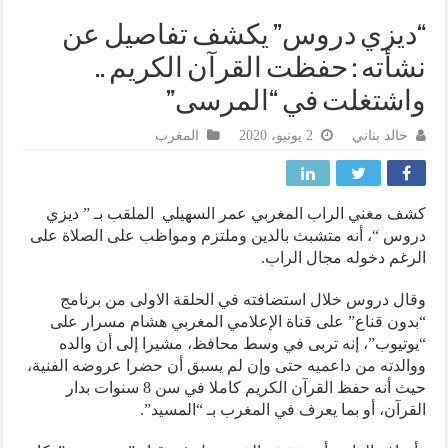
يزي دروس” يكشف تفاصيل عن
أته : حفظت القرآن الكريم ..
شتغلت في “المرسى”
خالد بناني
2 يونيو، 2020
المغرب
 مغني الراب المغربي عمر السهيلي الملقب بـ ” ديزي
س “، أنه متشبث بالدين وملتزم ومواظب على الصلاة على
غم دخوله مجال الراب.
ل دروس خلال استضافته في الحلقة الاولى من برنامج
ون قناع” على قناة الإعلامي المغربي هشام مسرار على
تيوب”، إنه تربى في وسط محافظ، مشيرا إلى أن والده
لدته من داعميه حتى وإن لم يسبق أن حضرا عروضه الفنية،
حيث أنه حفظ القرآن الكريم كاملا في سن 8 سنوات بدار
رآن، أو بما يعرف في المغرب بـ “المسيد”.