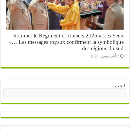
Nommer le Régiment d’officiers 2026 « Les Ye
»… Les messages royaux confirment la symboliq
des régions du s
أغسطس، 2026
ث
البحث