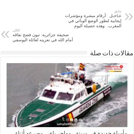
سابق
عـاجـل : أرقام مبشرة ومؤشرات
إيجابية لتطور الوضع الوبائي في
المغرب.. وهذه حصيلة اليوم
التالى
صحيفة جزائرية: تبون فضح نفاقه
أمام الله في تعزيته لعائلة اليوسفي
ات ذات صلة
ساة جديدة في سبتة.. مهاجر يلقى مصرعه أثناء