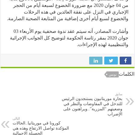
من 04 جوان 2020 مع ضرورة الخضوع لسبعة أيام من الحجر
جباري في النزل على نفقة العائدين في هذه الرحلات
خضوع لسبع أيام أخرى إضافية من المتابعة الصحية الصارمة.
وأشارت المصادر، أنه سيتم عقد ندوة صحفية يوم الأربعاء 03
جوان 2020 بمقر رئاسة الحكومة لتوضيح كل الجوانب الإجرائية
تنظيمية لهذه الإجراءات.
ات
تونس
سابق
بحارة موريتانيون يستنجدون الرئيس
للتدخل في المفاوضات والنظر في
وضعيتهم “المزرية”..ويراهنون على
الإضراب
التالى
كورونا في موريتانيا..الحالات
المؤكدة تواصل الارتفاع وهذه هي
الحصيلة الاجمالية