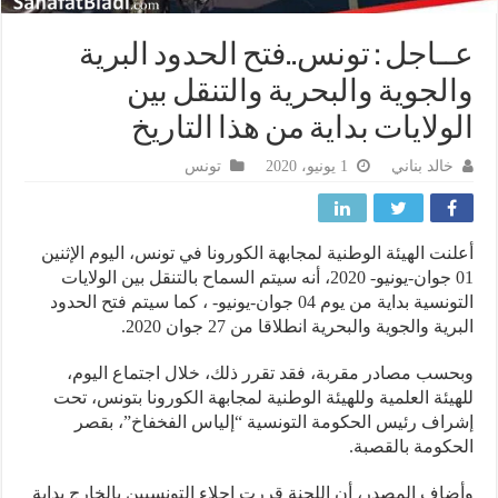
ـاجل : تونس..فتح الحدود البرية
لجوية والبحرية والتنقل بين
ولايات بداية من هذا التاريخ
خالد بناني
1 يونيو، 2020
تونس
نت الهيئة الوطنية لمجابهة الكورونا في تونس، اليوم الإثنين
01 جوان-يونيو- 2020، أنه سيتم السماح بالتنقل بين الولايات
التونسية بداية من يوم 04 جوان-يونيو- ، كما سيتم فتح الحدود
ية والجوية والبحرية انطلاقا من 27 جوان 2020.
سب مصادر مقربة، فقد تقرر ذلك، خلال اجتماع اليوم،
يئة العلمية وللهيئة الوطنية لمجابهة الكورونا بتونس، تحت
اف رئيس الحكومة التونسية “إلياس الفخفاخ”، بقصر
كومة بالقصبة.
اف المصدر، أن اللجنة قررت إجلاء التونسيين بالخارج بداية