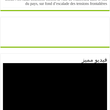
du pays, sur fond d’escalade des tensions frontal
يو مميز