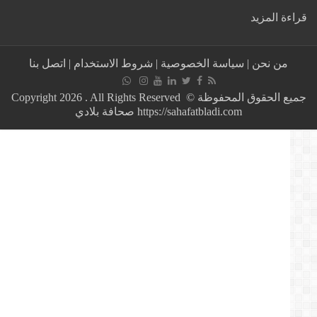
:
ة المزيد
عــاجل
:
تونس..فتح
من نحن
|
سياسة الخصوصية
|
شروط الاستخدام
|
اتصل بنا
الحدود
البرية
والجوية
جميع الحقوق المحفوظة © Copyright 2026 . All Rights Reserved
والبحرية
https://sahafatbladi.com صحافة بلادي
والتنقل
بين
الولايات
بداية
من
هذا
التاريخ