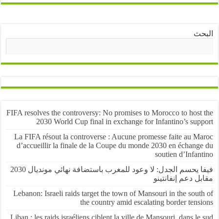
ث
البحث
FIFA resolves the controversy: No promises to Morocco to host
2030 World Cup final in exchange for Infantino’s sup
La FIFA résout la controverse : Aucune promesse faite au M
d’accueillir la finale de la Coupe du monde 2030 en échang
soutien d’Infa
فيفا يحسم الجدل: لا وعود للمغرب باستضافة نهائي مونديال 2030
 دعم إنفانتينو
Lebanon: Israeli raids target the town of Mansouri in the sou
the country amid escalating border ten
Liban : les raids israéliens ciblent la ville de Mansouri, dans l