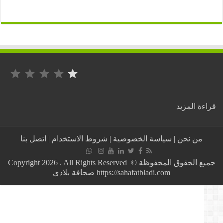
التصنيف: 1 من أصل 5.
:
ة المزيد
عــــــــــــاجل:
المغرب
يحطم
من نحن
|
سياسة الخصوصية
|
شروط الاستخدام
|
اتصل بنا
الرقم
القياسي
على
جميع الحقوق المحفوظة © Copyright 2026 . All Rights Reserved
مستوى
https://sahafatbladi.com صحافة بلادي
الحالات
المتماثلة
للشفاء،،وهذه
الحصيلة