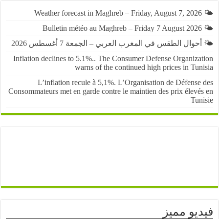
حوال الطقس في المغرب العربي – الجمعة 7 أغسطس 2026
Inflation declines to 5.1%.. The Consumer Defense Organiza
warns of the continued high prices in Tu
L’inflation recule à 5,1%. L’Organisation de Défens
Consommateurs met en garde contre le maintien des prix élevé
Tun
يو مميز