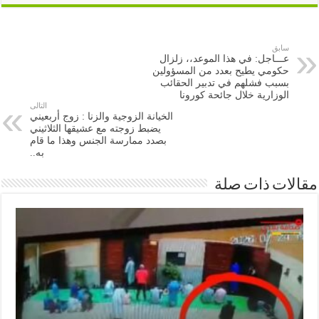
سابق
عـــاجل: في هذا الموعد،، زلزال
حكومي يطيح بعدد من المسؤولين
بسبب فشلهم في تدبير الحقائب
الوزارية خلال جائحة كورونا
التالى
الخيانة الزوجية والزنا : زوج أربعيني
يضبط زوجته مع عشيقها الثلاثيني
بصدد ممارسة الجنس وهذا ما قام
به..
ات ذات صلة