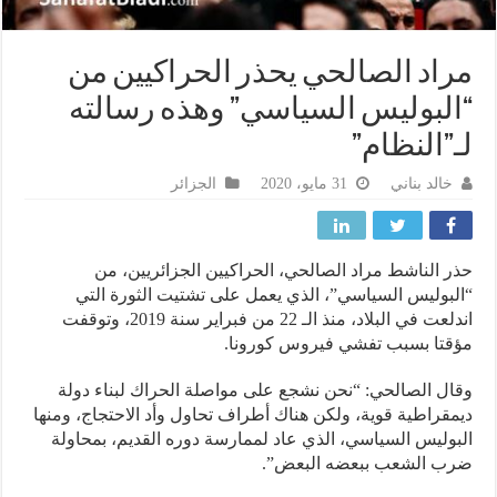
اد الصالحي يحذر الحراكيين من
لبوليس السياسي” وهذه رسالته
”النظام”
خالد بناني
31 مايو، 2020
الجزائر
 الناشط مراد الصالحي، الحراكيين الجزائريين، من
بوليس السياسي”، الذي يعمل على تشتيت الثورة التي
اندلعت في البلاد، منذ الـ 22 من فبراير سنة 2019، وتوقفت
تا بسبب تفشي فيروس كورونا.
ل الصالحي: “نحن نشجع على مواصلة الحراك لبناء دولة
قراطية قوية، ولكن هناك أطراف تحاول وأد الاحتجاج، ومنها
وليس السياسي، الذي عاد لممارسة دوره القديم، بمحاولة
ب الشعب ببعضه البعض”.