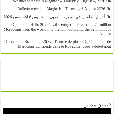
حوال الطقس في المغرب العربي – الخميس 6 أغسطس 2026
Operation “Hello 2026”… the entry of more than 2.74 mil
Moroccans from the world into the Kingdom until the beginnin
Au
Opération « Bonjour 2026 »… l’entrée de plus de 2,74 million
Marocains du monde dans le Royaume jusqu’à début 
يو مميز