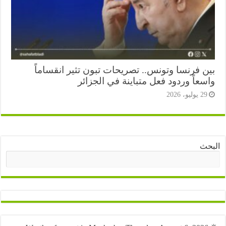
ن فرنسا وتونس.. تصريحات تبون تثير انقساماً
عاً وردود فعل متباينة في الجزائر
2 يوليو، 2026
ث
البحث