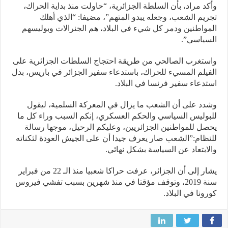
د مراد، بأن السلطة الجزائرية، “حاولت منذ بداية الحراك،
يم الشعب، وجعله يبدو المتهم”، مضيفا: “الذي أهلك
واطنين ودمر كل شيء في البلاد، هم الجنرالات وبوليسهم
ياسي”.
تغرب الصالحي من طريقة احتجاج السلطات الجزائرية على
يلم المسيء للحراك، باستدعاء سفير الجزائر في باريس، بدل
دعاء سفير فرنسا في البلاد.
د على أن الشعب ما يزال في المعركة السلمية، ليقول
وليس السياسي والحكم العسكري، إنكم السبب وراء كل ما
ل للمواطنين الجزائريين، وعليكم الرحيل، موجها رسالة
ظام:”الشعب صار يعرف جيدا أن على الجيش العودة لثكناته
ابتعاد عن السياسة بشكل نهائي.
يشار إلى أن الجزائر، عرفت حراكا شعبيا منذ الـ 22 من فبراير
سنة 2019، وتوقف مؤقتا في منذ شهرين بسبب تفشي فيروس
ونا في البلاد.