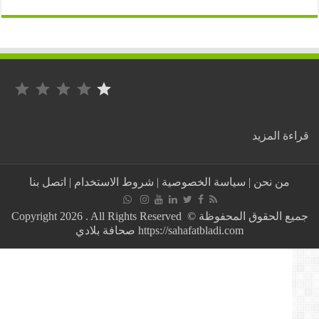
التصنيف: 1 من أصل 5.
:
ة المزيد
مراد
الصالحي
يحذر
من نحن
|
سياسة الخصوصية
|
شروط الاستخدام
|
اتصل بنا
الحراكيين
من
“البوليس
جميع الحقوق المحفوظة © Copyright 2026 . All Rights Reserved
السياسي”
https://sahafatbladi.com صحافة بلادي
وهذه
رسالته
لـ”النظام”