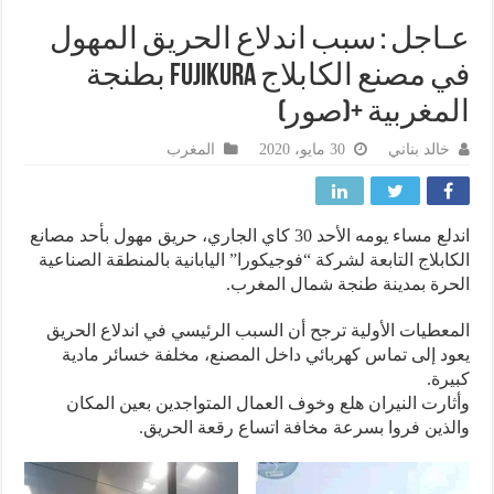
اجل : سبب اندلاع الحريق المهول
في مصنع الكابلاج Fujikura بطنجة
مغربية +(صور)
خالد بناني
30 مايو، 2020
المغرب
اندلع مساء يومه الأحد 30 كاي الجاري، حريق مهول بأحد مصانع
ابلاج التابعة لشركة “فوجيكورا” اليابانية بالمنطقة الصناعية
رة بمدينة طنجة شمال المغرب.
عطيات الأولية ترجح أن السبب الرئيسي في اندلاع الحريق
د إلى تماس كهربائي داخل المصنع، مخلفة خسائر مادية
رة.
ارت النيران هلع وخوف العمال المتواجدين بعين المكان
ذين فروا بسرعة مخافة اتساع رقعة الحريق.