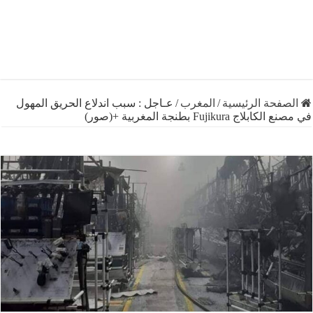
فحة الرئيسية
/
المغرب
/
عـاجل : سبب اندلاع الحريق المهول
ج Fujikura بطنجة المغربية +(صور)