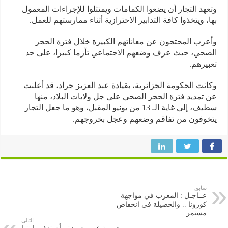
هد التجار أن يضعوا الكمامات ويمتثلوا للإجراءات المعمول
، ويتخذوا كافة التدابير الاحترازية أثناء ممارستهم للعمل.
رب المحتجون عن معاناتهم الكبيرة خلال فترة الحجر
حي، حيث عرف وضعهم الاجتماعي تأزما كبيرا، على حد
يرهم.
نت الحكومة الجزائرية، بقيادة عبد العزيز جراد، قد أعلنت
تمديد فترة الحجر الصحي على جل ولايات البلاد، منها
سطيف، إلى غاية الـ 13 من يونيو المقبل، وهو ما جعل التجار
وفون من تفاقم وضعهم وعجل بخروجهم.
سابق
عــاجـل : المغرب في مواجهة
كورونا .. والحصيلة في انخفاض
مستمر
التالى