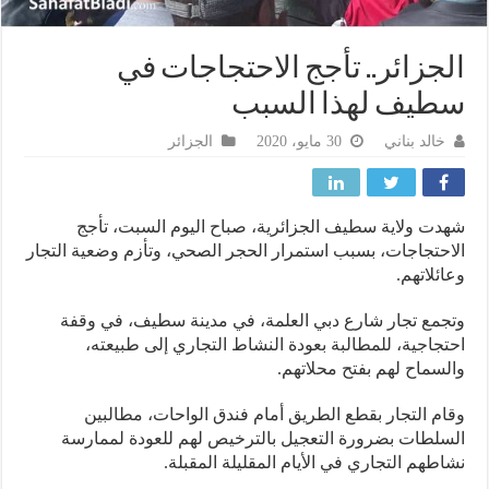
جزائر.. تأجج الاحتجاجات في
يف لهذا السبب
خالد بناني
30 مايو، 2020
الجزائر
ت ولاية سطيف الجزائرية، صباح اليوم السبت، تأجج
حتجاجات، بسبب استمرار الحجر الصحي، وتأزم وضعية التجار
ئلاتهم.
مع تجار شارع دبي العلمة، في مدينة سطيف، في وقفة
جاجية، للمطالبة بعودة النشاط التجاري إلى طبيعته،
سماح لهم بفتح محلاتهم.
م التجار بقطع الطريق أمام فندق الواحات، مطالبين
لطات بضرورة التعجيل بالترخيص لهم للعودة لممارسة
طهم التجاري في الأيام المقليلة المقبلة.