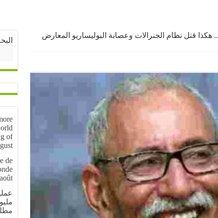
 هكذا قتل نظام الجنرالات وعصابة البوليساريو المعارض
البح
more
orld
g of
gust
e de
onde
août
مليو
مطل