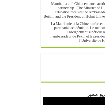
Mauritania and China enhance acad
partnership.. The Minister of H
Education receives the Ambassado
Beijing and the President of Hohai Univer
La Mauritanie et la Chine renforcent
partenariat académique. Le ministr
l’Enseignement supérieur re
l’ambassadeur de Pékin et le préside
l’Université de H
يو مميز