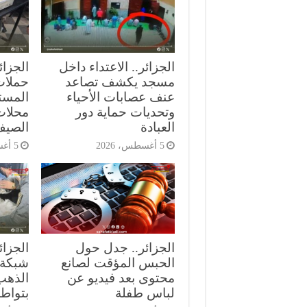
الجزائر.. الاعتداء داخل
الجزائ
مسجد يكشف تصاعد
حملات 
عنف عصابات الأحياء
المست
وتحديات حماية دور
محلات
العبادة
الصي
5 أغسطس، 2026
5 أغسطس، 2026
الجزائر.. جدل حول
الجزا
الحبس المؤقت لصانع
شبكة 
محتوى بعد فيديو عن
الذهب 
لباس طفلة
بتواط