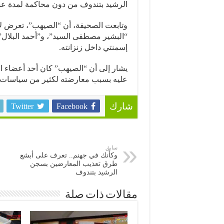
الرشيد بتندوف من دون محاكمة لمدة عش
وتابعت الصحيفة، أن “الصيهب”، تعرض لأبش
“البشير مصطفى السيد”، و”أحمد البلال”، 
إسمنتي داخل زنزانته.
يشار إلى أن “الصيهب” كان أحد أعضاء البو
عليه بسبب معارضته لكثير من سياسات “
Twitter
Facebook
شارك
سابق
وكأنك في جهنم.. تعرف على أبشع
طرق تعذيب المعارضين بسجن
الرشيد بتندوف
مقالات ذات صلة