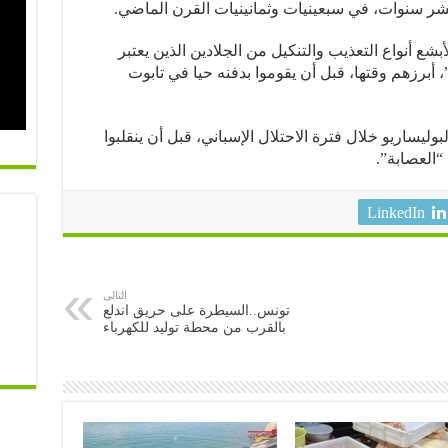
ر سنوات، في سبعينيات وثمانينيات القرن الماضي.
ع أنواع التعذيب والتنكيل من الجلادين الذين يعتبر
أبرزهم وقتها، قبل أن يقوموا بدفنه حيا في تابوت
ليساريو خلال فترة الاحتلال الإسباني، قبل أن ينقلبوا
العصابة”.
LinkedIn
التالى
تونس..السيطرة على حريق اندلع
بالقرب من محطة توليد للكهرباء