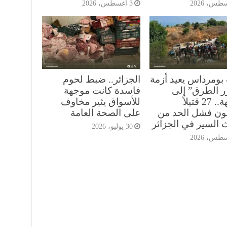
3 أغسطس، 2026
بومرداس يعيد أزمة
الجزائر.. ضبط لحوم
ر الطرق” إلى
فاسدة كانت موجهة
الواجهة.. 27 قتيلاً
للأسواق يثير مخاوف
ن فشل الحد من
على الصحة العامة
 السير في الجزائر
30 يوليو، 2026