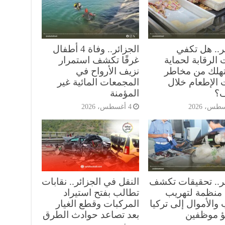
ر.. هل تكفي
الجزائر.. وفاة 4 أطفال
الرقابة لحماية
غرقًا تكشف استمرار
هلك من مخاطر
نزيف الأرواح في
 الإطعام خلال
المجمعات المائية غير
ف؟
المؤمنة
4 أغسطس، 2026
ئر.. تحقيقات تكشف
النقل في الجزائر.. نقابات
منظمة لتهريب
تطالب بفتح استيراد
والأموال إلى تركيا
المركبات وقطع الغيار
ؤ موظفين
بعد تصاعد حوادث الطرق