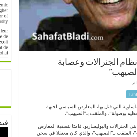
emic
igher
r of
sity
 leur
e de
çoit
nt de
ohai
نظام الجنرالات وعصابة
الصيهب”
ئر
Lin
اوية التي قتل بها، المعارض السياسي لجبهة
ظيه بوصولة”، والملقب بـ”الصيهب”.
فيد
تي الجنرالات والبوليساريو، قامتا بتصفية المعارض
 الملقب بـ”الصيهب”، والذي كان معتقلا في سجن