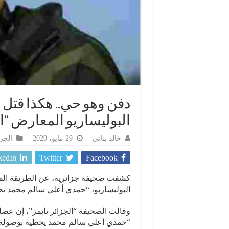
دفن وهو حي.. هكذا قتل 
البوليساريو المعارض “
خالد بناني
29 مايو، 2020
الجزا
kedIn
Twitter
Facebook
كشفت صحيفة جزائرية، عن الطريقة المآس
البوليساريو، “حمدي أعلي سالم محمد يح
وقالت الصحيفة “الجزائر تايمز”، إن عصاب
“حمدي أعلي سالم محمد يحظيه بوصولة”،