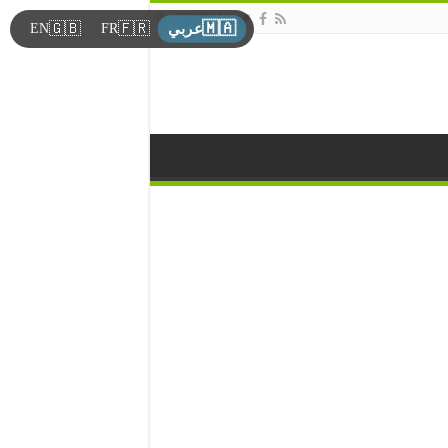
🇲🇦
🇬🇧
🇫🇷
EN
FR
عربي