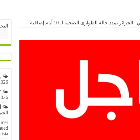
زائر تمدد حالة الطوارى الصحية لـ 10 أيام إضافية
البح
,
2026
7
2026
🌤️ 
الجمعة 7 أ
umer
nued
nisia