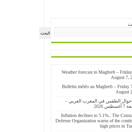
ث
البحث
🌤️ Weather forecast in Maghreb – Friday
August 7, 
🌤️ Bulletin météo au Maghreb – Friday 
August 
أحوال الطقس في المغرب العربي –
غسطس 2026
Inflation declines to 5.1%.. The Cons
Defense Organization warns of the conti
high prices in Tu