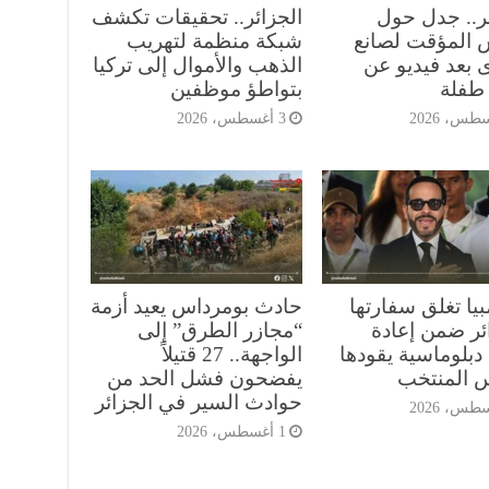
ئر.. جدل حول
الجزائر.. تحقيقات تكشف
 المؤقت لصانع
شبكة منظمة لتهريب
 بعد فيديو عن
الذهب والأموال إلى تركيا
طفلة
بتواطؤ موظفين
3 أغسطس، 2026
يا تغلق سفارتها
حادث بومرداس يعيد أزمة
ائر ضمن إعادة
“مجازر الطرق” إلى
دبلوماسية يقودها
الواجهة.. 27 قتيلاً
س المنتخب
يفضحون فشل الحد من
حوادث السير في الجزائر
1 أغسطس، 2026