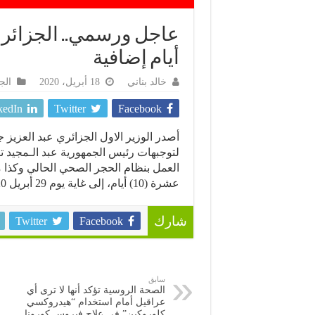
أيام إضافية
خالد بناني
18 أبريل، 2020
الج
kedIn
Twitter
Facebook
لتوجبهات رئيس الجمهورية عبد الـمجيد تبو
العمل بنظام الحجر الصحي الحالي وكذا مجم
عشرة (10) أيام، إلى غاية يوم 29 أبريل 2020.
Twitter
Facebook
شارك
سابق
الصحة الروسية تؤكد أنها لا ترى أي
عراقيل أمام استخدام “هيدروكسي
كلوروكين” في علاج فيروس كورونا