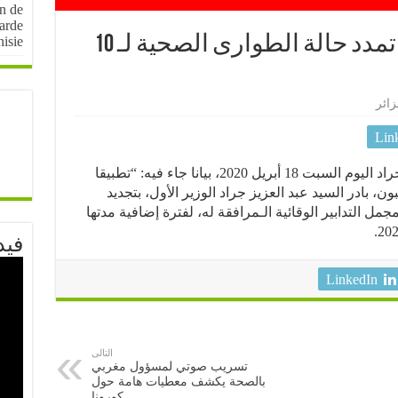
on de
arde
عاجل ورسمي.. الجزائر تمدد حالة الطوارى الصحية لـ 10
nisie
زائر
Lin
أصدر الوزير الاول الجزائري عبد العزيز جراد اليوم السبت 18 أبريل 2020، بيانا جاء فيه: “تطبيقا
ن، بادر السيد عبد العزيز جراد الوزير الأول، بتجديد
ل التدابير الوقائية الـمرافقة له، لفترة إضافية مدتها
فيد
LinkedIn
التالى
تسريب صوتي لمسؤول مغربي
بالصحة يكشف معطيات هامة حول
كورونا