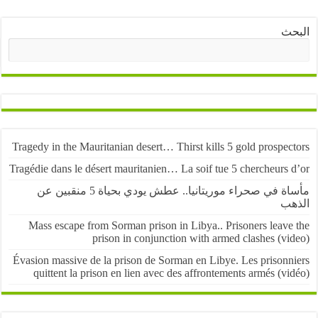
ث
البحث
Tragedy in the Mauritanian desert… Thirst kills 5 gold prospe
Tragédie dans le désert mauritanien… La soif tue 5 chercheurs
مأساة في صحراء موريتانيا.. عطش يودي بحياة 5 منقبين عن
ب
Mass escape from Sorman prison in Libya.. Prisoners leave
prison in conjunction with armed clashes (v
Évasion massive de la prison de Sorman en Libye. Les prisonn
quittent la prison en lien avec des affrontements armés (v