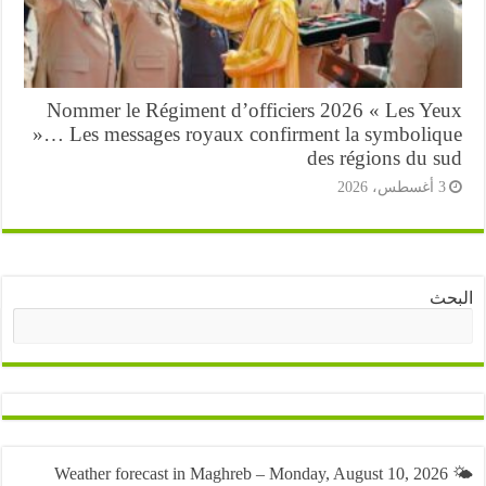
Nommer le Régiment d’officiers 2026 « Les Ye
»… Les messages royaux confirment la symboliq
des régions du s
أغسطس، 2026
ث
البحث