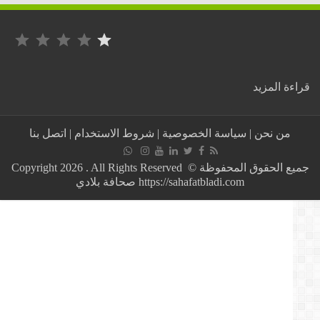
التصنيف: 1 من أصل 5.
:
ة المزيد
عااجل//
ارتفاع
عدد
من نحن
|
سياسة الخصوصية
|
شروط الاستخدام
|
اتصل بنا
الوفيات
في
المغرب
جميع الحقوق المحفوظة © Copyright 2026 . All Rights Reserved
بسبب
https://sahafatbladi.com صحافة بلادي
فيروس
كورونا