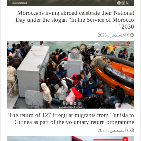
Moroccans living abroad celebrate their Natio
Day under the slogan “In the Service of Moroc
203
أغسطس، 2026
The return of 127 irregular migrants from Tunisia
Guinea as part of the voluntary return program
أغسطس، 2026