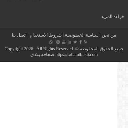
:
ة المزيد
واشنطن
تعلن
إجلاء
من نحن
|
سياسة الخصوصية
|
شروط الاستخدام
|
اتصل بنا
عدد
من
موظفي
جميع الحقوق المحفوظة © Copyright 2026 . All Rights Reserved
سفارتها
https://sahafatbladi.com صحافة بلادي
في
بغداد
وقنصليتها
في
أربيل
خوفا
من
كورونا