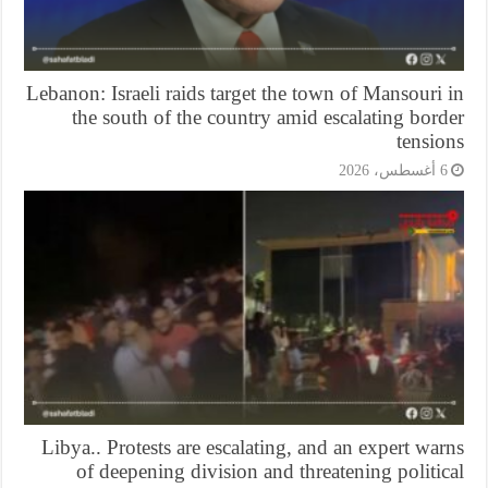
Lebanon: Israeli raids target the town of Mansouri
the south of the country amid escalating bor
tensi
أغسطس، 2026
Libya.. Protests are escalating, and an expert wa
of deepening division and threatening politi