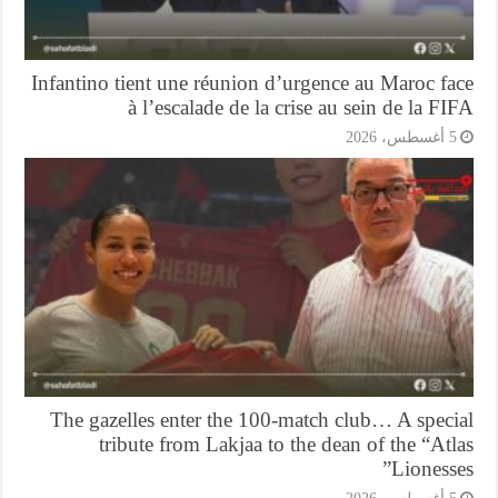
Infantino tient une réunion d’urgence au Maroc f
à l’escalade de la crise au sein de la F
أغسطس، 2026
The gazelles enter the 100-match club… A speci
tribute from Lakjaa to the dean of the “At
Lioness