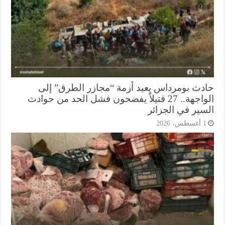
دث بومرداس يعيد أزمة “مجازر الطرق” إلى
الواجهة.. 27 قتيلاً يفضحون فشل الحد من حوادث
سير في الجزائر
أغسطس، 2026