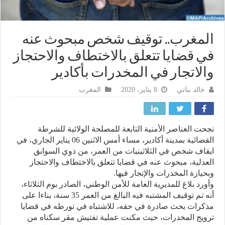
مغرب.. توقيف شخص مبحوث عنه
 قضايا تتعلق بالاختطاف والاحتجاز
لاتجار في المخدرات بأكادير
خالد بناني
8 يناير، 2020
المغرب
ت العناصر الأمنية التابعة للمصلحة الولائية للشرطة
القضائية بمدينة أكادير، مساء أمس الاثنين 06 يناير الجاري، في
اف شخص في الثلاثينيات من العمر، من ذوي السوابق
دلية، مبحوث عنه في قضايا تتعلق بالاختطاف والاحتجاز
يازة المخدرات والإتجار فيها.
رد بلاغ للمديرية العامة للأمن الوطني، الصادر يوم الثلاثاء،
أنه تم توقيف المشتبه فيه البالغ من العمر 35 سنة، بناءا على
رات بحث صادرة في حقه، للاشتباه في تورطه في قضايا
يج المخدرات، حيث مكنت عملية تفتيش مقر سكناه من