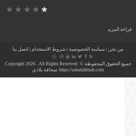
التصنيف: 1 من أصل 5.
:
ة المزيد
المغرب..
توقيف
شخص
من نحن
|
سياسة الخصوصية
|
شروط الاستخدام
|
اتصل بنا
مبحوث
عنه
في
جميع الحقوق المحفوظة © Copyright 2026 . All Rights Reserved
قضايا
https://sahafatbladi.com صحافة بلادي
تتعلق
بالاختطاف
والاحتجاز
والاتجار
في
المخدرات
بأكادير