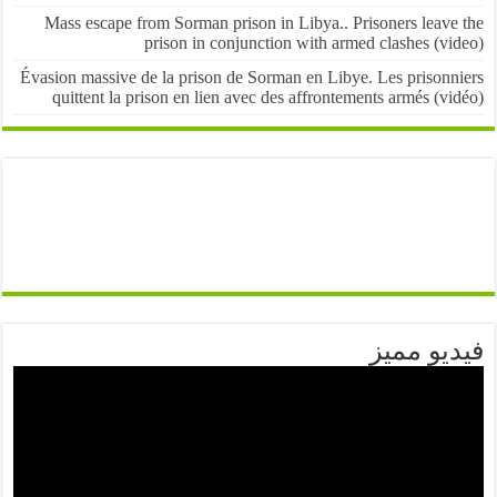
Mass escape from Sorman prison in Libya.. Prisoners leave
prison in conjunction with armed clashes (v
Évasion massive de la prison de Sorman en Libye. Les prisonn
quittent la prison en lien avec des affrontements armés (v
يو مميز