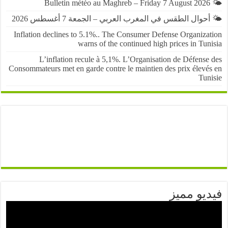
حوال الطقس في المغرب العربي – الجمعة 7 أغسطس 2026
Inflation declines to 5.1%.. The Consumer Defense Organiza
warns of the continued high prices in Tu
L’inflation recule à 5,1%. L’Organisation de Défens
Consommateurs met en garde contre le maintien des prix élevé
Tun
يو مميز