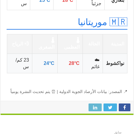
نغازي
28°C
25°C
جزئياً
س
 موريتانيا
🌡️
🌡️
لمدينة
الحالة
💨 الرياح
العظمى
الصغرى
☁️
23 كم/
واكشوط
28°C
24°C
غائم
س
المصدر: بيانات الأرصاد الجوية الدولية | ⏰ يتم تحديث النشرة يومياً
سابق