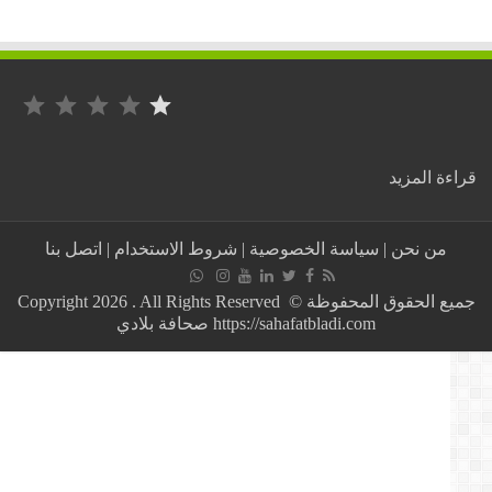
التصنيف: 1 من أصل 5.
:
ة المزيد
🌤️
أحوال
الطقس
من نحن
|
سياسة الخصوصية
|
شروط الاستخدام
|
اتصل بنا
في
المغرب
جميع الحقوق المحفوظة © Copyright 2026 . All Rights Reserved
العربي
https://sahafatbladi.com صحافة بلادي
–
الإثنين
6
يوليو
2026