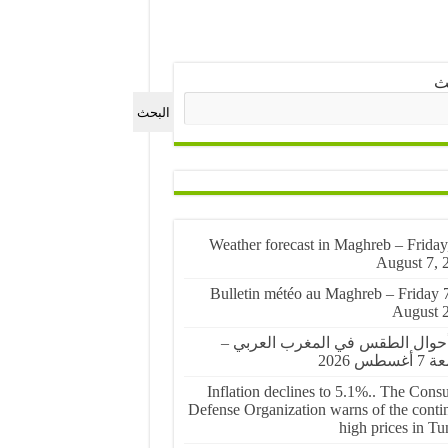
ث
البحث
🌤️ Weather forecast in Maghreb – Friday
August 7, 
🌤️ Bulletin météo au Maghreb – Friday 
August 
أحوال الطقس في المغرب العربي –
غسطس 2026
Inflation declines to 5.1%.. The Cons
Defense Organization warns of the conti
high prices in Tu