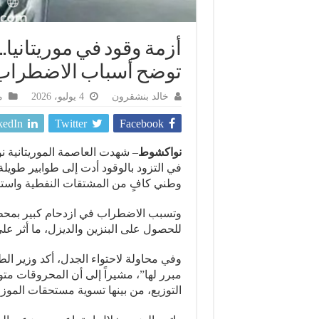
أزمة وقود في موريتانيا.
توضح أسباب الاضطراب
خالد بنشقرون
4 يوليو، 2026
م
kedIn
Twitter
Facebook
نواكشوط
– شهدت العاصمة الموريتانية ن
في التزود بالوقود أدت إلى طوابير طويل
وطني كافٍ من المشتقات النفطية واستم
وتسبب الاضطراب في ازدحام كبير بمحط
للحصول على البنزين والديزل، ما أثر على 
وفي محاولة لاحتواء الجدل، أكد وزير الطا
مبرر لها”، مشيراً إلى أن المحروقات مت
التوزيع، من بينها تسوية مستحقات المو