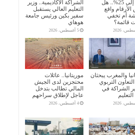
الفقر إلى 25%.. هل
الشراكة الأكاديمية.. وزير
الأرقام واقع
التعليم العالي يستقبل
شة أم تخفي
سفير بكين ورئيس جامعة
ت قائمة؟
هوهاي
5 أغسطس، 2026
نيا والمغرب يبحثان
موريتانيا.. عائلات
التعاون التربوي
محتجزين لدى الجيش
ر الشراكة في
المالي تطالب بتدخل
لتعليم
عاجل لإطلاق سراحهم
4 أغسطس، 2026