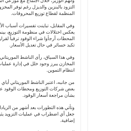
واتهم الوزير، خلال اجتماع مع موزعي 
التزود بالبنزين والديزل رغم توفر المخزون
المنظمة لقطاع توزيع المحروقات.
وفي المقابل، تباينت تفسيرات أسباب الأ
يعكس اختلالات في منظومة التوزيع، بي
المحطات أرجأوا شراء الوقود ترقباً لقر
تكبد خسائر في حال تعديل الأسعار.
وفي هذا السياق، رأى الناشط الموريتاني
المخازن يبرز وجود خلل في إدارة عمليات 
انتظام التموين.
من جانبه، اعتبر الناشط الموريتاني أباي و
بعض شركات التوزيع ومحطات الوقود عن ش
بشأن مراجعة أسعار الوقود.
وتأتي هذه التطورات بعد أشهر من الزيادا
جعل أي اضطراب في عمليات التزويد يثي
إضافية.