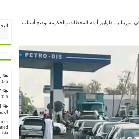
ي موريتانيا.. طوابير أمام المحطات والحكومة توضح أسباب
البح
,
2026
7
2026
🌤️ 
الجمعة 7 أ
umer
nued
nisia