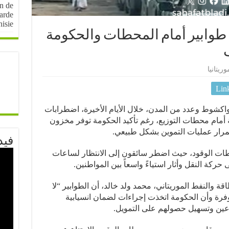
on de
arde
nisie
. طوابير أمام المحطات والحكومة
وريتانيا
Lin
واكشوط وعدد من المدن، خلال الأيام الأخيرة، اضطرابات
ة أمام محطات التوزيع، رغم تأكيد الحكومة توفر مخزون
رار عمليات التموين بشكل طبيعي.
فيد
ات الوقود، حيث اضطر سائقون إلى الانتظار لساعات
حركة النقل وأثار استياءً واسعاً بين المواطنين.
قة والنفط الموريتاني، محمد ولد خالد، أن الطوابير “لا
وفرة وأن الحكومة اتخذت إجراءات لضمان انسيابية
زعين وتسهيل حصولهم على التمويل.