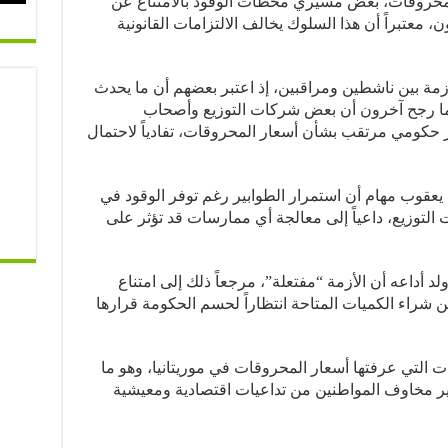
المحروقات، بعض مسيري محطات الوقود بالامتناع عن
، معتبراً أن هذا السلوك يخالف الالتزامات القانونية
زمة بين ناشطين ومراقبين، إذ اعتبر بعضهم أن ما يحدث
نما رجح آخرون أن بعض شركات التوزيع وأصحاب
ار حكومي مرتقب بشأن أسعار المحروقات، تفادياً لاحتمال
 يعقوب مهام أن استمرار الطوابير رغم توفر الوقود في
التوزيع، داعياً إلى معالجة أي ممارسات قد تؤثر على
لد أداعه أن الأزمة “مفتعلة”، مرجعاً ذلك إلى امتناع
راء الكميات المتاحة انتظاراً لحسم الحكومة قرارها
ت التي عرفتها أسعار المحروقات في موريتانيا، وهو ما
ر مخاوف المواطنين من تداعيات اقتصادية ومعيشية