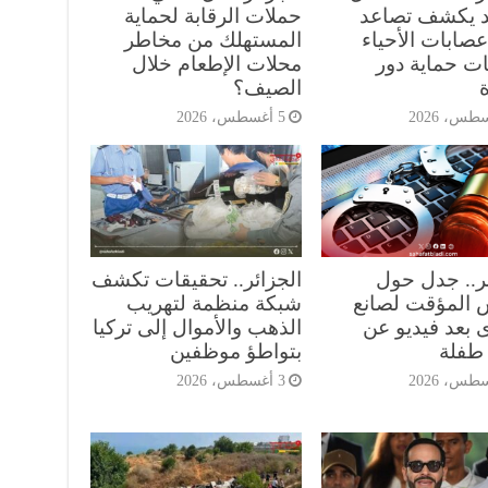
 يكشف تصاعد
حملات الرقابة لحماية
صابات الأحياء
المستهلك من مخاطر
ات حماية دور
محلات الإطعام خلال
ة
الصيف؟
5 أغسطس، 2026
ئر.. جدل حول
الجزائر.. تحقيقات تكشف
 المؤقت لصانع
شبكة منظمة لتهريب
 بعد فيديو عن
الذهب والأموال إلى تركيا
طفلة
بتواطؤ موظفين
3 أغسطس، 2026