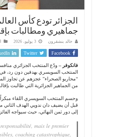
جماهيري ومطالبات بإقا
خالد بنشقرون
3 يوليو، 2026
ا
kedIn
Twitter
Facebook
فانكوفر –
المنتخب السويسري بهدفين دون رد، في الم
“محاربو الصحراء” عجزهم عن تجاوز الم
من الجماهير الجزائرية التي طالبت بإقال
وحسم المنتخب السويسري اللقاء مبكراً بع
قبل أن يضيف دان ندويي الهدف الثاني مع
إلى دور ثمن النهائي، حيث سيواجه الفائز 
 responsabilité, mais le premier
sibles, coaching catastrophique,