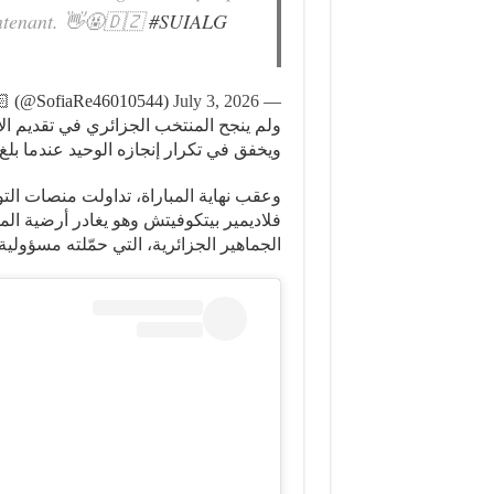
intenant. 👋🤬🇩🇿
#SUIALG
July 3, 2026
— Sofia #VILLEPIN 😍💪🏻 (@SofiaRe46010544)
ولم ينجح المنتخب الجزائري في تقديم الأ
ويخفق في تكرار إنجازه الوحيد عندما بلغ ثمن
وعقب نهاية المباراة، تداولت منصات ال
فلاديمير بيتكوفيتش وهو يغادر أرضية 
الجماهير الجزائرية، التي حمّلته مسؤولية 