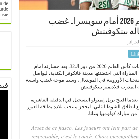
on de
arde
nisie
الجزائر تودع كأس العالم 2026 أمام سويسرا.. غضب
لة بيتكوفيتش
لجزائر
Lin
ودّع المنتخب الجزائري منافسات كأس العالم 2026 من دور الـ32، بعد خسارته أمام
باراة التي احتضنتها مدينة فانكوفر الكندية، ليواصل
نتخبات الأوروبية في المونديال، وسط موجة غضب واسعة
فيد
ة المدرب فلاديمير بيتكوفيتش.
دما افتتح بريل إيمبولو التسجيل في الدقيقة العاشرة،
 انطلاق الشوط الثاني، ليحجز منتخب بلاده بطاقة العبور
من مباراة كولومبيا وغانا.
Assez de ce fiasco. Les joueurs ont leur part de
responsable, c’est le coach. Choix incompréhen