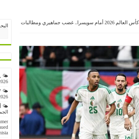
الجزائر تودع كأس العالم 2026 أمام سويسرا.. غضب جماهيري ومطالبات
البح
,
2026
7
2026
🌤️ 
الجمعة 7 أ
umer
nued
nisia