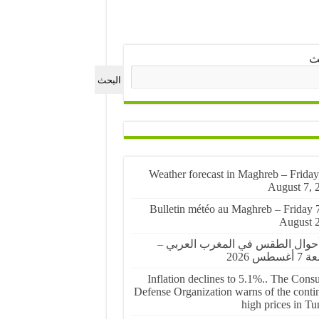
ث
البحث
🌤️ Weather forecast in Maghreb – Friday
August 7, 
🌤️ Bulletin météo au Maghreb – Friday 
August 
أحوال الطقس في المغرب العربي –
غسطس 2026
Inflation declines to 5.1%.. The Cons
Defense Organization warns of the conti
high prices in Tu