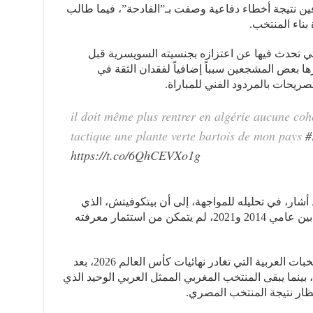
ين نتيجة أخطاء دفاعية وصفت بـ”الفادحة”، فيما طالب
بناء المنتخب.
ي تحدث فيها عن اعتزازه بجنسيته السويسرية قبل
ها بعض المشجعين سبباً إضافياً لفقدان الثقة في
ريحات بالمردود الفني للمباراة.
il doit même plus rentrer en algérie aucune co
tactique une plante verte bartois de mon pays
#
https://t.co/6QhCEVXo1g
د أشار، في تحليله للمواجهة، إلى أن بيتكوفيتش، الذي
أشرف على تدريب المنتخب السويسري بين عامي 2014 و2021، لم يتمكن من استثمار معرفته
وبهذا الإقصاء، تصبح الجزائر سادس المنتخبات العربية التي تغادر نهائيات كأس العالم 2026، بعد
بينما يبقى المنتخب المغربي الممثل العربي الوحيد الذي
تظار نتيجة المنتخب المصري.