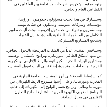
ب-جنوب وتكريس شراكات مستدامة بين الفاعلين في
طاعين العام والخاص.
يشارك في هذا الحدث مسؤولون حكوميون، ورؤساء
سسات وشركات عمومية، وممثلون عن هيئات مهنية،
تثمرون وخبراء من عدة دول إفريقية، لبحث آليات تطوير
كامل بين المنظومات الطاقية بالقارة، وتبادل الخبرات،
جيع المشاريع المشتركة.
ناقش المنتدى عدداً من الملفات المرتبطة بالتحول الطاقي،
بينها الميثاق الطاقي الموريتاني، وبرامج الاستثمار الوطنية،
اريع البنيات التحتية الكهربائية، والربط الإقليمي، والكهربة
روية، والطاقات المتجددة، إضافة إلى آليات تمويل المشاريع.
 سيُسلط الضوء على أبرز المشاريع الطاقية الجارية في
غرب وموريتانيا، وعلى رأسها مشروع الربط الكهربائي بين
يتانيا ومالي، وبرامج تعميم الولوج إلى الكهرباء، إلى جانب
رنامج المغربي للكهربة القروية، باعتبارها نماذج للتعاون
قليمي في مجال الطاقة.