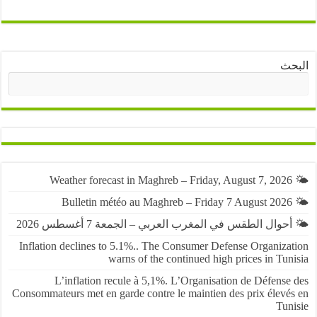
ث
البحث
حوال الطقس في المغرب العربي – الجمعة 7 أغسطس 2026
Inflation declines to 5.1%.. The Consumer Defense Organiza
warns of the continued high prices in Tu
L’inflation recule à 5,1%. L’Organisation de Défens
Consommateurs met en garde contre le maintien des prix élevé
Tun