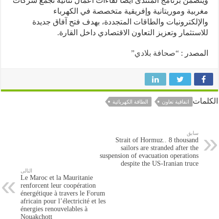
ضمن برنامج المنتدى أيضاً لقاءات أعمال ثنائية تجمع شركات
بية وموريتانية وإفريقية متخصصة في الكهرباء
إلكترونيات والطاقات المتجددة، بهدف فتح آفاق جديدة
ستثمار وتعزيز التعاون الاقتصادي داخل القارة.
صدر :
“صحافة بلادي”
ات
اتفاقية تعاون
الطاقة الكهربائية
سابق
Strait of Hormuz.. 8 thousand
sailors are stranded after the
suspension of evacuation operations
despite the US-Iranian truce
التالى
Le Maroc et la Mauritanie
renforcent leur coopération
énergétique à travers le Forum
africain pour l’électricité et les
énergies renouvelables à
Nouakchott