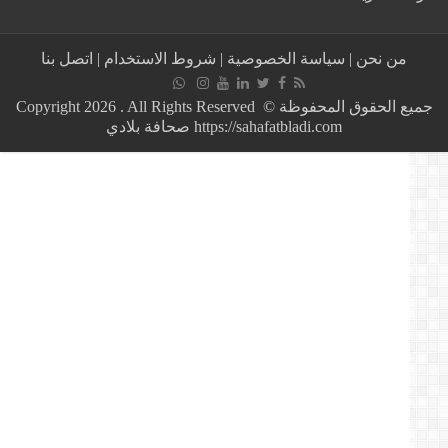
المغرب
وموريتانيا
يعززان
من نحن
|
سياسة الخصوصية
|
شروط الاستخدام
|
اتصل بنا
التعاون
الطاقي
عبر
جميع الحقوق المحفوظة © Copyright 2026 . All Rights Reserved
المنتدى
https://sahafatbladi.com صحافة بلادي
الإفريقي
للكهرباء
والطاقات
المتجددة
بنواكشوط