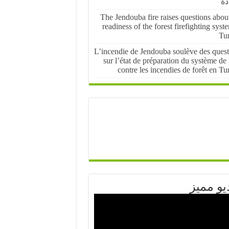
دة
The Jendouba fire raises questions abou
readiness of the forest firefighting syst
Tun
L’incendie de Jendouba soulève des quest
sur l’état de préparation du système de 
contre les incendies de forêt en Tu
يو مميز