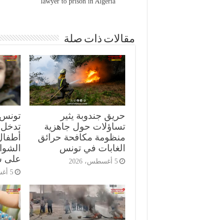
lawyer to prison in Algeria
مقالات ذات صلة
حريق جندوبة يثير
تونس.
تساؤلات حول جاهزية
تدخل 
منظومة مكافحة حرائق
أطفال
الغابات في تونس
الشوا
على س
5 أغسطس، 2026
5 أغسطس، 2026