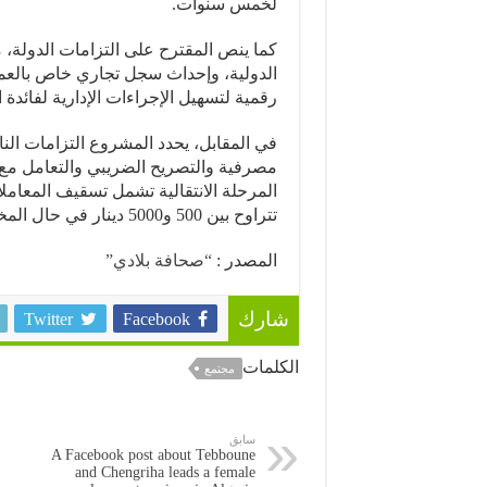
لخمس سنوات.
كما ينص المقترح على التزامات الدولة، م
الدولية، وإحداث سجل تجاري خاص بالعمل
رقمية لتسهيل الإجراءات الإدارية لفائدة 
في المقابل، يحدد المشروع التزامات الن
مصرفية والتصريح الضريبي والتعامل م
المرحلة الانتقالية تشمل تسقيف المعامل
تتراوح بين 500 و5000 دينار في حال المخالفة.
المصدر :
“صحافة بلادي”
Twitter
Facebook
شارك
الكلمات
مجتمع
سابق
A Facebook post about Tebboune
and Chengriha leads a female