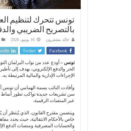
تونس تتحرك لتنظيم العمل
بالتصريح الضريبي والدف
خالد بنشقرون
16 يونيو، 2026
kedIn
Twitter
Facebook
تونس –
أودع عدد من نواب البرلمان الت
الحر والدفع الإلكتروني، يهدف إلى تأطي
الإجراءات الإدارية والمالية المرتبطة به.
وأفادت النائب بسمة الهمامي أن تونس أ
سن تشريعات جديدة تواكب تطور أنماط ا
عبر المنصات الرقمية.
ويتضمن مقترح القانون، الذي يُنتظر أن يُ
خاص بالأحكام الانتقالية، حيث يحدد مفاه
والحسابات المصرفية ومنصات الدفع الإلكت