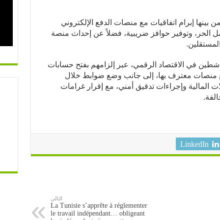
ن بينها إبرام اتفاقيات مع منصات الدفع الإلكتروني
 الحر، وتوفير حوافز ضريبية، فضلاً عن إحداث منصة
المستقلين.
اشطين في الاقتصاد الرقمي، عبر إلزامهم بفتح حسابات
ع منصات معترف بها، إلى جانب وضع ضوابط خلال
ات المالية وإجراءات تدقيق أمني، مع إقرار غرامات
LinkedIn
التالى
La Tunisie s’apprête à réglementer
le travail indépendant… obligeant