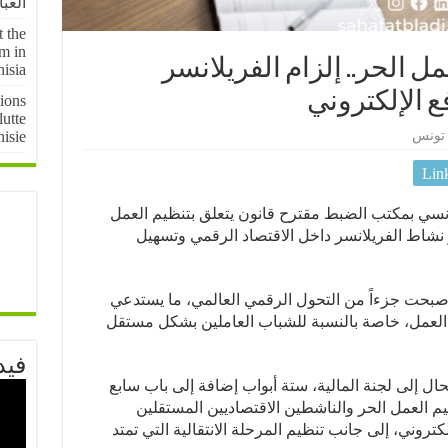
العبا
t the
em in
 الحر.. إلزام الفريلانسر
isia
ع الإلكتروني
ions
lutte
nisie
تونس
Lin
ونسي بمكتب الضبط مقترح قانون يتعلق بتنظيم العمل
ر نشاط الفريلانسر داخل الاقتصاد الرقمي وتسهيل
صبحت جزءاً من التحول الرقمي العالمي، ما يستدعي
لعمل، خاصة بالنسبة للشباب العاملين بشكل مستقل
فيد
حال إلى لجنة المالية، ستة أبواب إضافة إلى باب سابع
يم العمل الحر والناشطين الاقتصاديين المستقلين
روني، إلى جانب تنظيم المرحلة الانتقالية التي تمتد