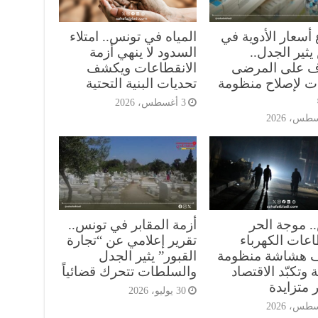
 أسعار الأدوية في
المياه في تونس.. امتلاء
ثير الجدل..
السدود لا ينهي أزمة
 على المرضى
الانقطاعات ويكشف
ت لإصلاح منظومة
تحديات البنية التحتية
3 أغسطس، 2026
. موجة الحر
أزمة المقابر في تونس..
اعات الكهرباء
تقرير إعلامي عن “تجارة
 هشاشة منظومة
القبور” يثير الجدل
 وتكبّد الاقتصاد
والسلطات تتحرك قضائياً
 متزايدة
30 يوليو، 2026