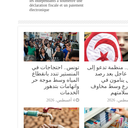
les indépendants à soumettre une
déclaration fiscale et un paiement
électronique
. منظمة تدعو إلى
تونس.. احتجاجات في
عاجل بعد رصد
المنستير تندد بانقطاع
 ينامون في
المياه وسط موجة حر
رع وسط مخاوف
واتهامات بتدهور
لامتهم
الخدمات
4 أغسطس، 2026