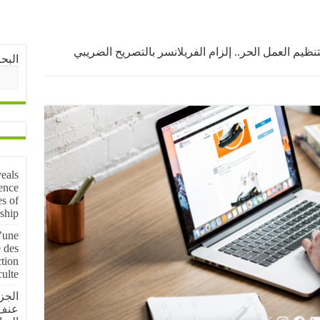
ظيم العمل الحر.. إلزام الفريلانسر بالتصريح الضريبي
البح
veals
ence
es of
ship
d’une
e des
ction
culte
الجز
عنف 