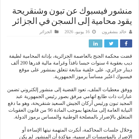
شور فيسبوك عن تبون وشنقريحة
ود محامية إلى السجن في الجزائر
خالد بنشقرون
16 يونيو، 2026
الجزائر
 محكمة الجنح بالعاصمة الجزائرية، بإدانة المحامية لطيفة
ديب بعقوبة 4 سنوات حبسا نافذاً وغرامة مالية قدرها 200 ألف
ار جزائري، على خلفية متابعة تتعلق بمنشور على موقع
بوك اعتُبر مساساً برموز الجمهورية.
ق معطيات الملف، تعود القضية إلى منشور إلكتروني تضمن
رات ذات طابع اتهامي مرفق بصور رئيس الجمهورية عبد
جيد تبون ورئيس أركان الجيش السعيد شنقريحة، وهو ما دفع
النيابة العامة إلى متابعتها بموجب المادة 96 من قانون العقوبات
تعلق بالإضرار بالمصلحة الوطنية والمساس برموز الدولة.
ال جلسات المحاكمة، أنكرت المتهمة نيتها الإساءة أو
ضرار بالمؤسسات الرسمية، مؤكدة أن المنشور لم يكن