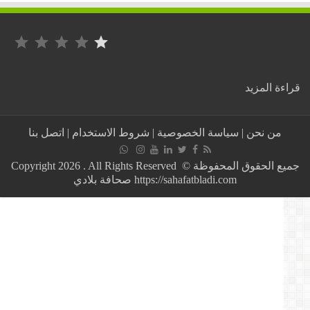
التصنيف: 1 من أصل 5.
:
ة المزيد
منشور
فيسبوك
عن
من نحن
|
سياسة الخصوصية
|
شروط الاستخدام
|
اتصل بنا
تبون
وشنقريحة
يقود
جميع الحقوق المحفوظة © Copyright 2026 . All Rights Reserved
محامية
https://sahafatbladi.com صحافة بلادي
إلى
السجن
في
الجزائر