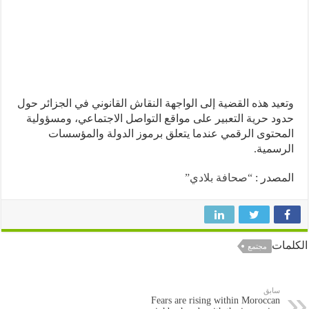
يد هذه القضية إلى الواجهة النقاش القانوني في الجزائر حول
د حرية التعبير على مواقع التواصل الاجتماعي، ومسؤولية
حتوى الرقمي عندما يتعلق برموز الدولة والمؤسسات
سمية.
صدر :
“صحافة بلادي”
ات
مجتمع
سابق
Fears are rising within Moroccan