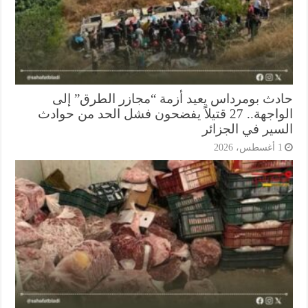
دث بومرداس يعيد أزمة “مجازر الطرق” إلى
الواجهة.. 27 قتيلاً يفضحون فشل الحد من حوادث
سير في الجزائر
أغسطس، 2026