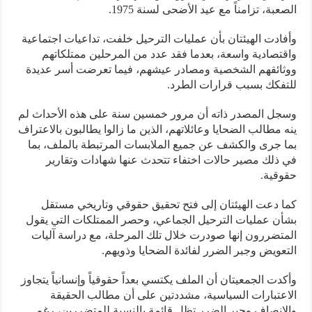
عبة، تزامناً مع عيد الأضحى لسنة 1975.
ادت الهيئتان بأن عمليات الترحيل خلفت، تداعيات اجتماعية
تصادية واسعة، بعدما فقد عدد من المرحلين ممتلكاتهم
ائقهم الشخصية ومصادر عيشهم، فيما تعرضت أسر عديدة
فكك بسبب قرارات الطرد.
ل المصدر ذاته أن مرور خمسين سنة على هذه الأحداث لم
 مطالب الضحايا وعائلاتهم، الذين ما زالوا يطالبون بالاعتراف
 جرى والكشف عن جميع الملابسات المرتبطة بالملف، بما
ذلك مصير حالات اختفاء تتحدث عنها شهادات وتقارير
قية.
 دعت الهيئتان إلى فتح تحقيق حقوقي وتاريخي مستقل
ن عمليات الترحيل الجماعي، وحصر الممتلكات التي يقول
تضررون إنها صودرت خلال تلك المرحلة، مع دراسة آليات
عويض وجبر الضرر لفائدة الضحايا وذويهم.
دت الجمعيتان أن الملف يكتسي بعداً حقوقياً وإنسانياً يتجاوز
عتبارات السياسية، مشددتين على أن مطالب الحقيقة
إنصاف وجبر الضرر تظل قائمة بالنسبة للمتضررين، رغم