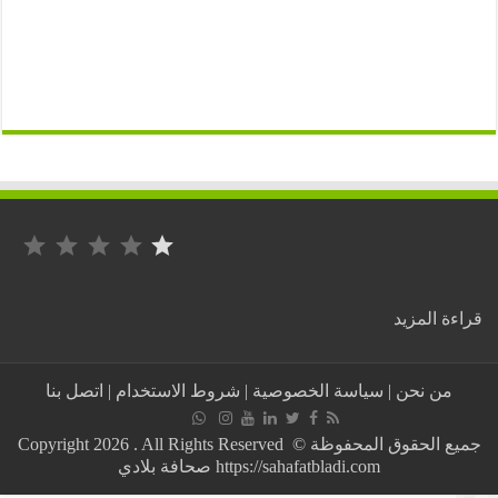
التصنيف: 1 من أصل 5.
:
ة المزيد
بعد
نصف
قرن
من نحن
|
سياسة الخصوصية
|
شروط الاستخدام
|
اتصل بنا
من
“المسيرة
الكحلا”..
جميع الحقوق المحفوظة © Copyright 2026 . All Rights Reserved
مطالب
https://sahafatbladi.com صحافة بلادي
حقوقية