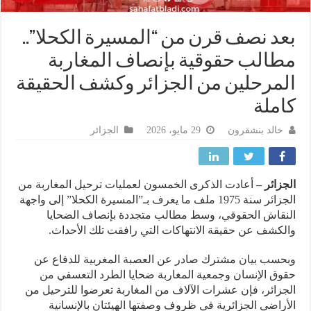
د نصف قرن من “المسيرة الكحلا”..
الب حقوقية بإنصاف المغاربة
مرحلين من الجزائر وكشف الحقيقة
ملة
خالد بنشقرون
29 مايو، 2026
الجزائر
زائر –
أعادت الذكرى الخمسون لعمليات ترحيل المغاربة من
الجزائر سنة 1975 ملف ما يعرف بـ”المسيرة الكحلا” إلى واجهة
قاش الحقوقي، وسط مطالب متجددة بإنصاف الضحايا
كشف عن حقيقة الانتهاكات التي رافقت تلك الأحداث.
سب بيان مشترك صادر عن العصبة المغربية للدفاع عن
ق الإنسان وجمعية المغاربة ضحايا الطرد التعسفي من
زائر، فإن عشرات الآلاف من المغاربة تعرضوا للترحيل من
راضي الجزائرية في ظروف وصفتها الهيئتان بالإنسانية