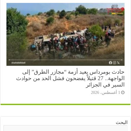
دث بومرداس يعيد أزمة “مجازر الطرق” إلى
الواجهة.. 27 قتيلاً يفضحون فشل الحد من حوادث
سير في الجزائر
أغسطس، 2026
ث
البحث