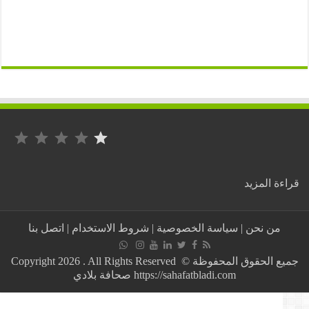
التصنيف: 1 من أصل 5.
:
ة المزيد
خطير
اعتداءات
عنصرية
من نحن
|
سياسة الخصوصية
|
شروط الاستخدام
|
اتصل بنا
وسط
احتفالات
الجزائريين
جميع الحقوق المحفوظة © Copyright 2026 . All Rights Reserved
بفرنسا
https://sahafatbladi.com صحافة بلادي