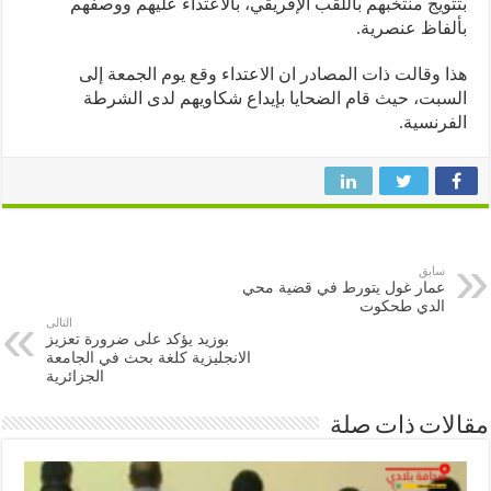
ويج منتخبهم باللقب الإفريقي، بالاعتداء عليهم ووصفهم
فاظ عنصرية.
 وقالت ذات المصادر ان الاعتداء وقع يوم الجمعة إلى
بت، حيث قام الضحايا بإيداع شكاويهم لدى الشرطة
رنسية.
سابق
عمار غول يتورط في قضية محي
الدي طحكوت
التالى
بوزيد يؤكد على ضرورة تعزيز
الانجليزية كلغة بحث في الجامعة
الجزائرية
ات ذات صلة