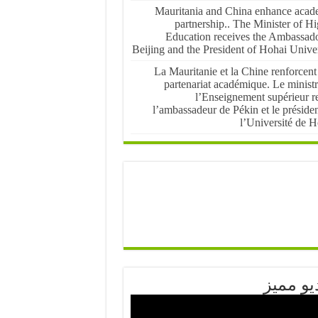
Mauritania and China enhance acad
partnership.. The Minister of H
Education receives the Ambassado
Beijing and the President of Hohai Univer
La Mauritanie et la Chine renforcent
partenariat académique. Le ministr
l’Enseignement supérieur re
l’ambassadeur de Pékin et le préside
l’Université de H
يو مميز