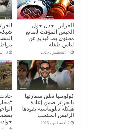
الجزائر.. جدل حول
الجزا
الحبس المؤقت لصانع
شبكة 
محتوى بعد فيديو عن
الذهب 
لباس طفلة
بتواط
4 أغسطس، 2026
3 أغسطس، 2026
كولومبيا تغلق سفارتها
حادث 
بالجزائر ضمن إعادة
“مجاز
هيكلة دبلوماسية يقودها
الرئيس المنتخب
يفضحو
حوادث
2 أغسطس، 2026
1 أغسطس، 2026