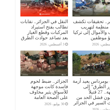
ئر.. تحقيقات تكشف
النقل في الجزائر.. نقابات
منظمة لتهريب
تطالب بفتح استيراد
والأموال إلى تركيا
المركبات وقطع الغيار
ؤ موظفين
بعد تصاعد حوادث الطرق
3 أغسطس، 2026
بومرداس يعيد أزمة
الجزائر.. ضبط لحوم
ر الطرق” إلى
فاسدة كانت موجهة
الواجهة.. 27 قتيلاً
للأسواق يثير مخاوف
ن فشل الحد من
على الصحة العامة
 السير في الجزائر
30 يوليو، 2026