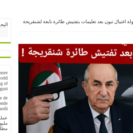
لة اغتيال تبون بعد تعليمات بتفتيش طائرة تابعة لشنقريحة
البح
more
orld
g of
gust
e de
onde
août
مليو
مطل