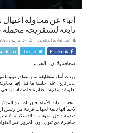
أنباء عن محاولة اغتيال 
تابعة لشنقريحة محملة ب
عبد الواحد الزيتوني
27 مارس، 2025
kedIn
Twitter
Facebook
صحافة بلادي – الجزائر
وردت أنباء متطابقة من مصادر دبلوماسي
الجزائري، على خلفية ما قيل إنها محاول
تعليمات بتفتيش طائرة خاصة اشتبه في ح
وبحسب ذات الأنباء، فإن الطائرة المذكو
لاحقاً أنها تابعة لجهات قريبة من رئيس 
صدمة داخل المؤسسة العسكرية، لا سيما 
مباشرة من تبون دون المرور عبر القنوات