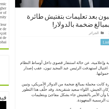
emic
igher
r of
تبون بعد تعليمات بتفتيش طائرة
sity
مبالغ ضخمة بالدولار!
 leur
e de
çoit
الجزائر
nt de
ohai
Lin
ة وإعلامية، عن حالة استنفار قصوى داخل أوساط النظام
ة اغتيال استهدفت الرئيس عبد المجيد تبون، عقب إصدار
مولتها.
رة كانت محملة بمبالغ ضخمة من الدولار الأمريكي، وتبين
أركان الجيش، اللواء سعيد شنقريحة. وقد خلّف هذا التطور
وأن الأمر بالتفتيش جاء بشكل مفاجئ وبتعليمات
فيد
 الرسمية المعهودة.