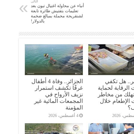
التالى
أنباء عن محاولة اغتيال تبون بعد
تعليمات بتفتيش طائرة تابعة
لشنقريحة محملة بمبالغ ضخمة
بالدولار!
ر.. هل تكفي
الجزائر.. وفاة 4 أطفال
الرقابة لحماية
غرقًا تكشف استمرار
هلك من مخاطر
نزيف الأرواح في
 الإطعام خلال
المجمعات المائية غير
ف؟
المؤمنة
4 أغسطس، 2026