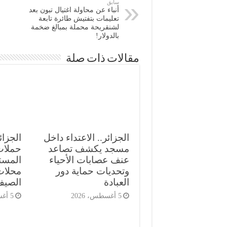
سابق
أنباء عن محاولة اغتيال تبون بعد
تعليمات بتفتيش طائرة تابعة
لشنقريحة محملة بمبالغ ضخمة
بالدولار!
مقالات ذات صلة
الجزائر.. الاعتداء داخل
الجزائ
مسجد يكشف تصاعد
حملات 
عنف عصابات الأحياء
المست
وتحديات حماية دور
محلات
العبادة
الصي
5 أغسطس، 2026
5 أغسطس، 2026