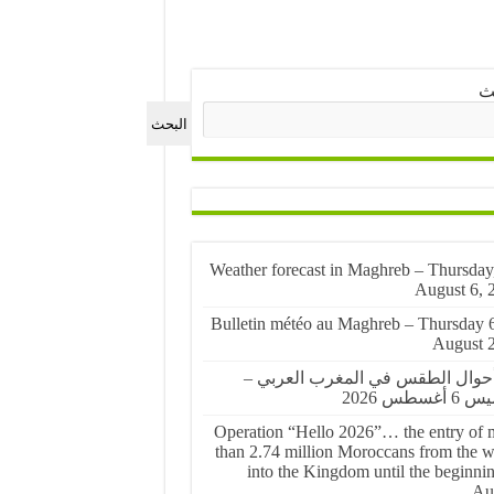
ث
البحث
🌤️ Weather forecast in Maghreb – Thursday
August 6, 
🌤️ Bulletin météo au Maghreb – Thursday 
August 
أحوال الطقس في المغرب العربي –
أغسطس 2026
Operation “Hello 2026”… the entry of 
than 2.74 million Moroccans from the w
into the Kingdom until the beginnin
Au