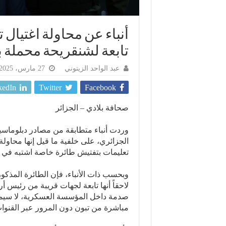
أنباء عن محاولة اغتيال 
تابعة لشنقريحة محملة ب
عبد الواحد الزيتوني
27 مارس، 2025
kedIn
Twitter
Facebook
صحافة بلادي – الجزائر
وردت أنباء متطابقة من مصادر دبلوماسي
الجزائري، على خلفية ما قيل إنها محاول
تعليمات بتفتيش طائرة خاصة اشتبه في ح
وبحسب ذات الأنباء، فإن الطائرة المذكو
لاحقاً أنها تابعة لجهات قريبة من رئيس 
صدمة داخل المؤسسة العسكرية، لا سيما 
مباشرة من تبون دون المرور عبر القنوات