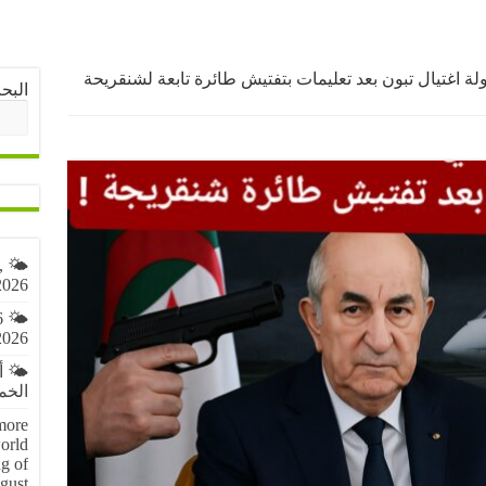
لة اغتيال تبون بعد تعليمات بتفتيش طائرة تابعة لشنقريحة
البح
,
2026
6
2026
🌤️ 
الخميس 6 
more
orld
g of
gust