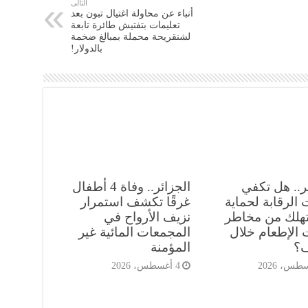
التالى
أنباء عن محاولة اغتيال تبون بعد
تعليمات بتفتيش طائرة تابعة
لشنقريحة محملة بمبالغ ضخمة
بالدولار!
ر.. هل تكفي
الجزائر.. وفاة 4 أطفال
الرقابة لحماية
غرقًا تكشف استمرار
هلك من مخاطر
نزيف الأرواح في
 الإطعام خلال
المجمعات المائية غير
ف؟
المؤمنة
4 أغسطس، 2026