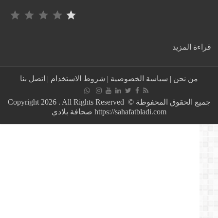
التصنيف: 1 من أصل 5.
:
ة المزيد
تونس
تبدأ
في
من نحن
|
سياسة الخصوصية
|
شروط الاستخدام
|
اتصل بنا
تسجيل
الترشيحات
للانتخابات
جميع الحقوق المحفوظة © Copyright 2026 . All Rights Reserved
التشريعية
https://sahafatbladi.com صحافة بلادي
قبل
توقيع
رئيس
الجمهورية
القانون
الانتخابي
المنقح