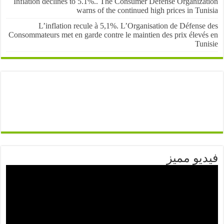
Inflation declines to 5.1%.. The Consumer Defense Organiza
warns of the continued high prices in Tu
L’inflation recule à 5,1%. L’Organisation de Défens
Consommateurs met en garde contre le maintien des prix élevé
Tun
يو مميز