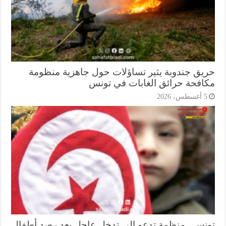
يق جندوبة يثير تساؤلات حول جاهزية منظومة
افحة حرائق الغابات في تونس
أغسطس، 2026
نس.. منظمة تدعو إلى تدخل عاجل بعد رصد أطفال