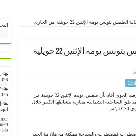
قس بتونس يومه الإثنين 22 جويلية من الجاري
البح
هكذا ستكون حالة الطقس بتونس يومه الإثنين 22 جويلية
س
,
2026
Lin
7
2026
قال مصدر صحفي أن المعهد الوطني للرصد الجوي أفاد بأن طقس، يومه الإثنين 22 جويلية من
مناطق الساحلية الشمالية مقارنة بنشاطها الكبير خلال
🌤️ 
م/س.
الجمعة 7 أ
umer
nued
nisia
لاضطراب فمضطرب والسباحة ممكنة مع ملازمة الحذر