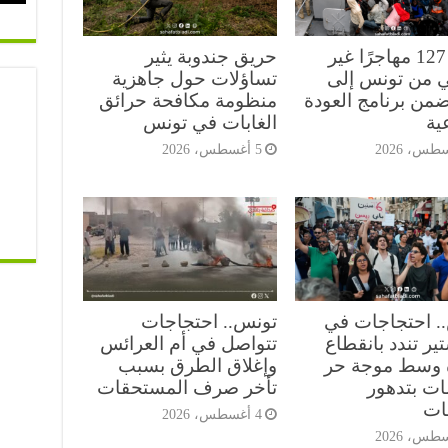
عودة 127 مهاجرًا غير
حريق جندوبة يثير
 من تونس إلى
تساؤلات حول جاهزية
ضمن برنامج العودة
منظومة مكافحة حرائق
ية
الغابات في تونس
5 أغسطس، 2026
. احتجاجات في
تونس.. احتجاجات
ير تندد بانقطاع
تتواصل في أم العرائس
ه وسط موجة حر
وإغلاق الطرق بسبب
ات بتدهور
تأخر صرف المستحقات
ات
4 أغسطس، 2026