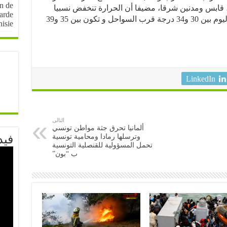
on de
ابس ومدنين شرقا، مضيفا أن الحرارة تنخفض نسبيا
arde
وتعود لمعدلاتها العادية لتتراوح القصوى اليوم بين 30 و34 درجة قرب السواحل و تكون بين 35 و39
nisie
LinkedIn
التالى
ألمانيا تحرق جثة مواطن تونسي
وترسلها رمادا ومحامية تونسية
فيد
تحمل المسؤولية للقنصلية التونسية
ب “بون”