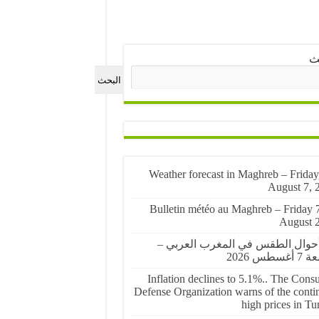
ث
البحث
🌤️ Weather forecast in Maghreb – Friday
August 7, 
🌤️ Bulletin météo au Maghreb – Friday 
August 
أحوال الطقس في المغرب العربي –
غسطس 2026
Inflation declines to 5.1%.. The Cons
Defense Organization warns of the conti
high prices in Tu