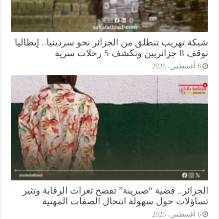
كة تهريب تنطلق من الجزائر نحو سردينيا.. إيطاليا
ريين وتكشف 5 رحلات سرية
أغسطس، 2026
جزائر.. قضية “صبرينة” تفضح ثغرات الرقابة وتثير
اؤلات حول سهولة انتحال الصفات المهنية
أغسطس، 2026