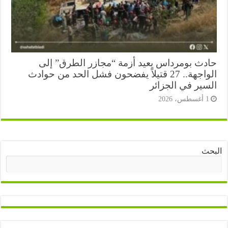
دث بومرداس يعيد أزمة “مجازر الطرق” إلى
الواجهة.. 27 قتيلاً يفضحون فشل الحد من حوادث
سير في الجزائر
أغسطس، 2026
ث
البحث