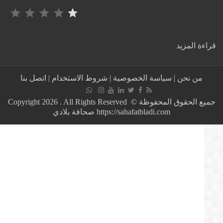
التصنيف: 1 من أصل 5.
:
ة المزيد
حريق
هائل
يشعل
من نحن
|
سياسة الخصوصية
|
شروط الاستخدام
|
اتصل بنا
منطقة
شبرا
الخيمة
جميع الحقوق المحفوظة © Copyright 2026 . All Rights Reserved
في
https://sahafatbladi.com صحافة بلادي
مصر
ويوقف
حركة
مترو
الأنفاق
يسفر
عن
اربع
إصابات