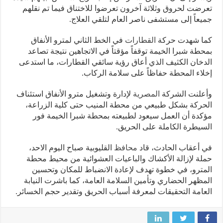
ضت لحروق وثلاثة آخرون تعرضوا للاختناق فيما تم نقلهم
عاً إلى مستشفى ناصر العام لتلقي العلاج.
ا شهدت حركة
القطارات
في الخط الثاني لمترو الأنفاق
طة شبرا الخيمة توقفاً مؤقتاً في الاتجاهين نتيجة تصاعد
خان الكثيف الذي أعاق رؤية سائقي القطارات، ما استدعى
اء المحطة حفاظاً على سلامة الركاب.
علنت الشركة
المصرية
لإدارة وتشغيل مترو الأنفاق استئناف
ركة بشكل طبيعي من محطة المنيب حتى كلية الزراعة،
دة أن العمل سيعود لطبيعته بمحطة شبرا الخيمة فور
يطرة الكاملة على الحريق.
أعقاب الحادث، قاد
محافظ
القليوبية صباح اليوم الاحد،
ة لإزالة الأكشاك والباعيات العشوائية من محيط محطة
ترو، في خطوة تهدف لإعادة الانضباط للمكان وتحسين
ظهر الحضاري وتأمين السلامة العامة، كما باشرت النيابة
امة التحقيقات لمعرفة أسباب الحريق وتقدير حجم الخسائر.