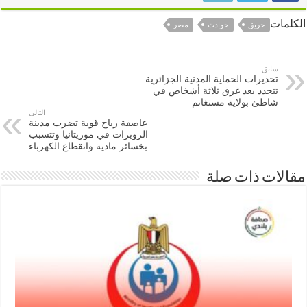
ات
حريق
حوادث
مصر
سابق
تحذيرات الحماية المدنية الجزائرية
تتجدد بعد غرق ثلاثة أشخاص في
شاطئ بولاية مستغانم
التالى
عاصفة رياح قوية تضرب مدينة
الزويرات في موريتانيا وتتسبب
بخسائر مادية وانقطاع الكهرباء
ات ذات صلة