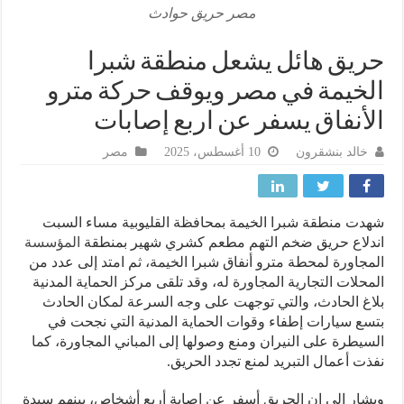
مصر حريق حوادث
يق هائل يشعل منطقة شبرا
خيمة في مصر ويوقف حركة مترو
أنفاق يسفر عن اربع إصابات
خالد بنشقرون
10 أغسطس، 2025
مصر
ت منطقة شبرا الخيمة بمحافظة القليوبية مساء السبت
لاع حريق ضخم التهم مطعم كشري شهير بمنطقة
المؤسسة
جاورة لمحطة مترو أنفاق شبرا الخيمة، ثم امتد إلى عدد من
حلات التجارية المجاورة له، وقد تلقى مركز الحماية المدنية
غ الحادث، والتي توجهت على وجه السرعة لمكان الحادث
ع سيارات إطفاء وقوات الحماية المدنية التي نجحت في
يطرة على النيران ومنع وصولها إلى المباني المجاورة، كما
ت أعمال التبريد لمنع تجدد الحريق.
ار إلى ان الحريق أسفر عن إصابة أربع أشخاص، بينهم سيدة