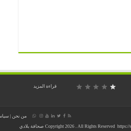
التصنيف: 1 من أصل 5.
:
قراءة المزيد
آخر
أنباء
سقوط
الطائرة
العسكرية
من نحن
|
سياس
بمطار فاس سايس