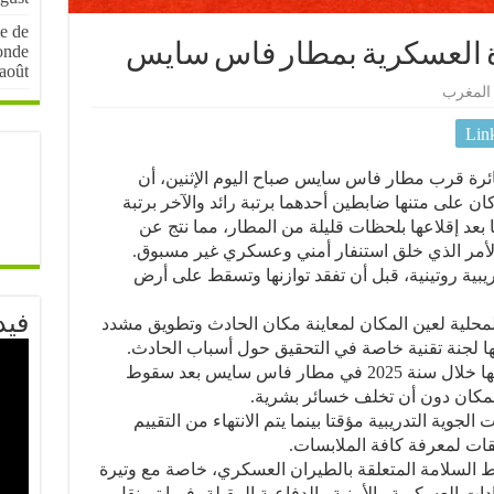
e de
رة العسكرية بمطار فاس سايس
onde
août
المغرب
Lin
 قرب مطار فاس سايس صباح اليوم الإثنين، أن
ان على متنها ضابطين أحدهما برتبة رائد والآخر برتبة
عد إقلاعها بلحظات قليلة من المطار، مما نتج عن
 الأمر الذي خلق استنفار أمني وعسكري غير مسبوق.
يبية روتينية، قبل أن تفقد توازنها وتسقط على أرض
فيد
المحلية لعين المكان لمعاينة مكان الحادث وتطويق مشدد
 لجنة تقنية خاصة في التحقيق حول أسباب الحادث.
ويذكر، أن هذه الحادثة هي الثانية من نوعها خلال سنة 2025 في مطار فاس سايس بعد سقوط
مكان دون أن تخلف خسائر بشرية.
لجوية التدريبية مؤقتا بينما يتم الانتهاء من التقييم
قات لمعرفة كافة الملابسات.
 السلامة المتعلقة بالطيران العسكري، خاصة مع وتيرة
ات العسكرية والأمنية والدفاعية المقبلة، فيما تم نقل