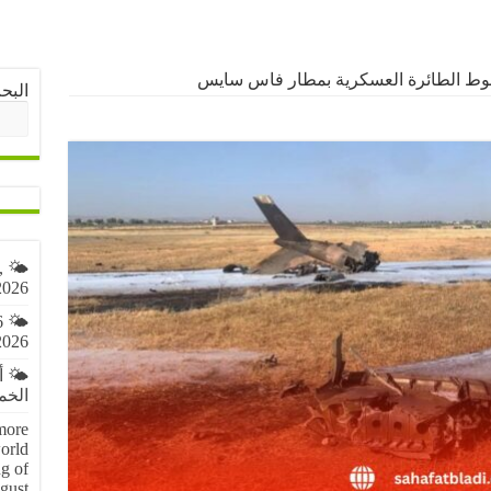
قوط الطائرة العسكرية بمطار فاس سايس
البح
,
2026
6
2026
🌤️ 
الخميس 6 
more
orld
g of
gust