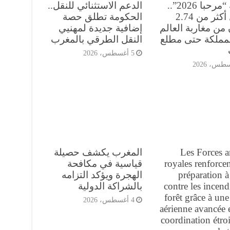
عملية “مرحبا 2026”..
الدعم الاستثنائي للنقل..
دخول أكثر من 2.74
الحكومة تطلق حصة
من مغاربة العالم
إضافية جديدة لمهنيي
لمملكة حتى مطلع
النقل الطرقي بالمغرب
5 أغسطس، 2026
Les Forces 
المغرب يكشف حصيلة
royales renforcen
قياسية في مكافحة
préparation à 
الهجرة ويؤكد التزامه
contre les incend
بالشراكة الدولية
forêt grâce à une 
4 أغسطس، 2026
aérienne avancée 
coordination étroi