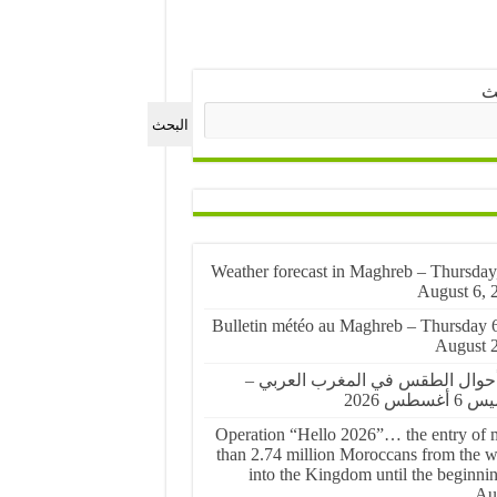
ث
البحث
🌤️ Weather forecast in Maghreb – Thursday
August 6, 
🌤️ Bulletin météo au Maghreb – Thursday 
August 
أحوال الطقس في المغرب العربي –
أغسطس 2026
Operation “Hello 2026”… the entry of 
than 2.74 million Moroccans from the w
into the Kingdom until the beginnin
Au