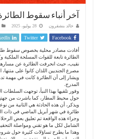
آخر أنباء سقوط الطائ
خالد بنشقرون
28 يوليو، 2025
kedIn
Twitter
Facebook
أفادت مصادر محلية بخصوص سقوط طائرة
الطائرة تابعة للقوات المسلحة الملكية وك
نقيب، حيث انحرفت الطائرة عن مسارها ب
مصرع الجنديين اللذان كانوا على متنها،
ويشار إلى أن الطائرة كانت في مهمة تدر
المدرج.
وفور تلقيها بهذا النبأ، توجهت السلطات 
حول محيط المطار، كما باشرت من جهتها
طائرة في شهر أبريل الماضي في ذات ال
وجراء هذه الواقعة تم تعليق بعض الرحلات ا
الشامل لكل ما هو تقني ومواصلة التحقي
وهذا ما يطرح تساؤلات كثيرة حول شروط
التدريبات الجوية المرتفعة ضمن الاستعداد