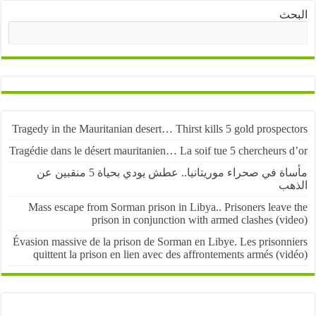
ث
البحث
Tragedy in the Mauritanian desert… Thirst kills 5 gold prospe
Tragédie dans le désert mauritanien… La soif tue 5 chercheurs
مأساة في صحراء موريتانيا.. عطش يودي بحياة 5 منقبين عن
ب
Mass escape from Sorman prison in Libya.. Prisoners leave
prison in conjunction with armed clashes (v
Évasion massive de la prison de Sorman en Libye. Les prisonn
quittent la prison en lien avec des affrontements armés (v