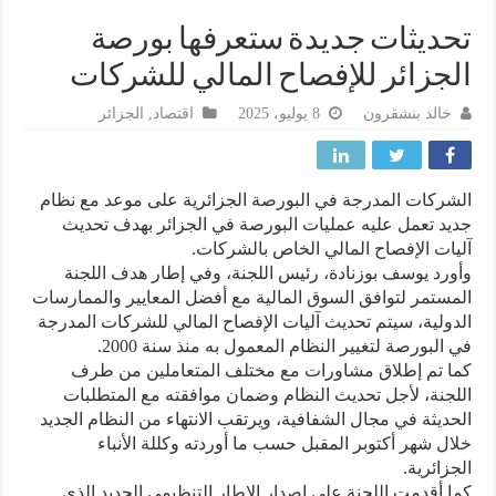
ديثات جديدة ستعرفها بورصة
جزائر للإفصاح المالي للشركات
خالد بنشقرون
8 يوليو، 2025
اقتصاد
,
الجزائر
ركات المدرجة في البورصة الجزائرية على موعد مع نظام
د تعمل عليه عمليات البورصة في الجزائر بهدف تحديث
ات الإفصاح المالي الخاص بالشركات.
رد يوسف بوزنادة، رئيس اللجنة، وفي إطار هدف اللجنة
ستمر لتوافق السوق المالية مع أفضل المعايير والممارسات
ولية، سيتم تحديث آليات الإفصاح المالي للشركات المدرجة
البورصة لتغيير النظام المعمول به منذ سنة 2000.
 تم إطلاق مشاورات مع مختلف المتعاملين من طرف
جنة، لأجل تحديث النظام وضمان موافقته مع المتطلبات
ديثة في مجال الشفافية، ويرتقب الانتهاء من النظام الجديد
ل شهر أكتوبر المقبل حسب ما أوردته وكللة الأنباء
زائرية.
 أقدمت اللجنة على إصدار الإطار التنظيمي الجديد الذي