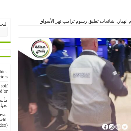
 انهيار.. شائعات تعليق رسوم ترامب تهز الأسواق
البح
irst
ctors
soif
 d’or
مأسا
بحياة 5 منقبين عن
ya..
 with
deo)