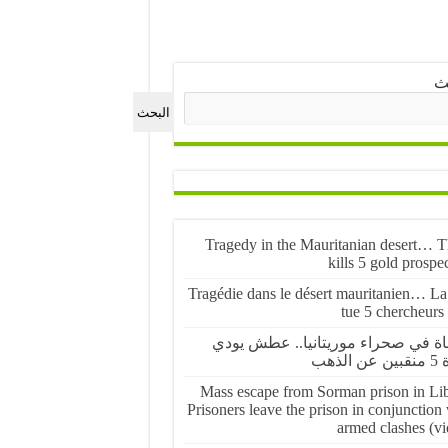
ث
البحث
Tragedy in the Mauritanian desert… Th
kills 5 gold prospe
Tragédie dans le désert mauritanien… La 
tue 5 chercheurs
ة في صحراء موريتانيا.. عطش يودي
 الذهب
Mass escape from Sorman prison in Lib
Prisoners leave the prison in conjunction
armed clashes (vi