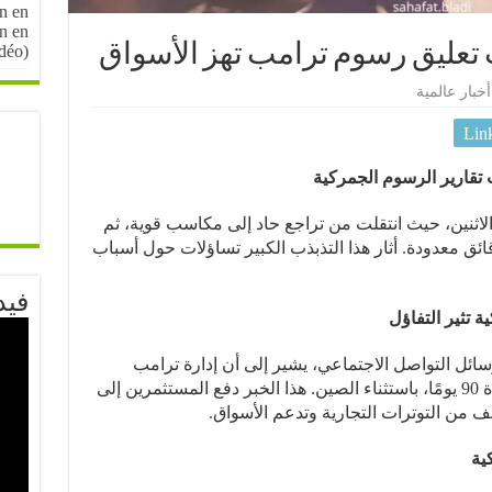
n en
on en
ت تعليق رسوم ترامب تهز الأسواق
idéo)
أخبار عالمية
Lin
 تقارير الرسوم الجمركية
 الاثنين، حيث انتقلت من تراجع حاد إلى مكاسب قوية، ثم
ئق معدودة. أثار هذا التذبذب الكبير تساؤلات حول أسباب
فيد
تثير التفاؤل
ى شاشة “CNBC” وعلى وسائل التواصل الاجتماعي، يشير إلى أن إدارة ترامب
تدرس وقفًا مؤقتًا للرسوم الجمركية لمدة 90 يومًا، باستثناء الصين. هذا الخبر دفع المستثمرين إلى
ف من التوترات التجارية وتدعم الأسواق.
ية