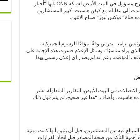
سرعان ما تم نفي هذه التقارير، حيث صرح مسؤول في البيت الأبيض لشبكة CNN بأنها “أخبار
تندت إلى مقابلة مع كيفن هاسيت، كبير المستشارين
ع قناة “فوكس نيوز” صباح الاثنين.
لرئيس ترامب يدرس وقفًا مؤقتًا للرسوم الجمركية،
لذي يراه مناسبًا”. وسائل الإعلام فسرت هذه الإجابة على
قف المؤقت، رغم أنه لم يصدر أي إعلان رسمي بهذا
يض
اتصالات في البيت الأبيض، التقارير المتداولة. نشر
Ne يتضمن المقابلة مع هاسيت، وأضاف: “هذا غير صحيح. لم يتم قول ذلك
 المبالغ فيه بين المستثمرين، قبل أن يتبين أنها كانت مبنية
 أهمية التأكد من صحة المصادر قبل اتخاذ القرارات