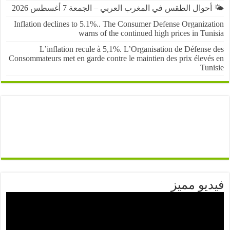
حوال الطقس في المغرب العربي – الجمعة 7 أغسطس 2026
Inflation declines to 5.1%.. The Consumer Defense Organiza
warns of the continued high prices in Tu
L’inflation recule à 5,1%. L’Organisation de Défens
Consommateurs met en garde contre le maintien des prix élevé
Tun
يو مميز