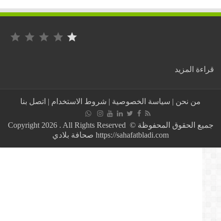
التصنيف: 1 من أصل 5.
:
ة المزيد
بالفيديو:
المنتخب
الجزائري
من نحن
|
سياسة الخصوصية
|
شروط الاستخدام
|
اتصل بنا
يعزي
في
ضحايا
جميع الحقوق المحفوظة © Copyright 2026 . All Rights Reserved
حادثة
https://sahafatbladi.com صحافة بلادي
جيجل