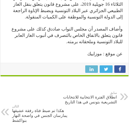
الثلاثاء 16 جويلية 2019، على مشروع قانون يتعلق بنقل الغاز
بيعي الجزائري عبر البلاد التونسية وبضبط الإتاوة الراجعة
 الدولة التونسية والموظفة على الكميات المنقولة.
ضاف المصدر أن مجلس النواب صاددق كذلك على مشروع
ون يتعلق بالانفاق الخاص بالتصرف في أنبوب الغاز العابر
لاد التونسية وملحقاته برمته.
موقع : موزاييك
سابق
انطلاق الفترة الانتخابية للانتخابات
التشريعية بتونس في هذا التاريخ
التالى
هكذا تم ضبط فتاة رفقة عشيقها
يمارسان الجنس في واضحة النهار
بنواكشط