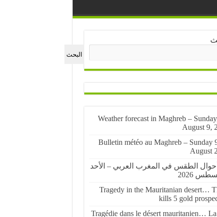
ث
البحث
🌤️ Weather forecast in Maghreb – Sunday
August 9, 
🌤️ Bulletin météo au Maghreb – Sunday 
August 
أحوال الطقس في المغرب العربي – الأحد
Tragedy in the Mauritanian desert… Th
kills 5 gold prospe
Tragédie dans le désert mauritanien… La 