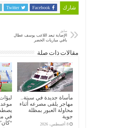
Twitter
Facebook
شارك
سابق
الإصابة تبعد اللاعب يوسف عطال
باقي مباريات الخضر
مقالات ذات صلة
مأساة جديدة في سبتة..
لبؤات
مهاجر يلقى مصرعه أثناء
موعد 
محاولة العبور بمظلة
يصطدم
جوية
في مع
“كان” 026
8 أغسطس، 2026