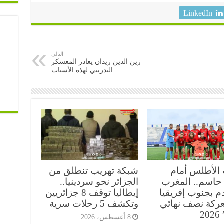
LinkedIn
التالى
زين الدين زيدان يغادر المعسكر
التدريبي لهذه الأسباب
 الأطلس أمام
شبكة تهريب تنطلق من
حاسم.. المغرب
الجزائر نحو سردينيا..
 بجنوب إفريقيا
إيطاليا توقف 8 جزائريين
ركة نصف نهائي
وتكشف 5 رحلات سرية
2
8 أغسطس، 2026