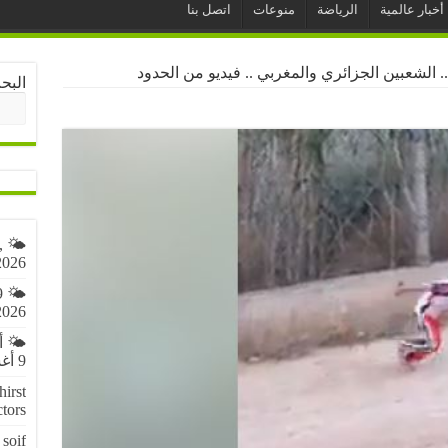
أخبار عالمية
الرياضة
منوعات
اتصل بنا
.. الشعبين الجزائري والمغربي .. فيديو من الحدود
البح
,
2026
9
2026
🌤️ 
9 أغسطس 2026
irst
ctors
soif