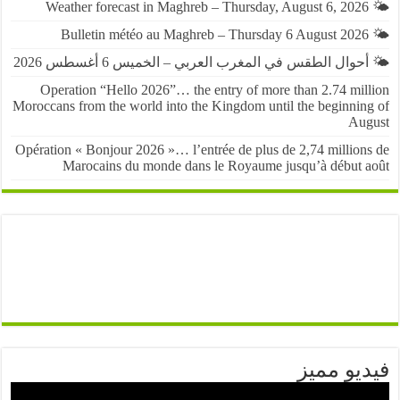
حوال الطقس في المغرب العربي – الخميس 6 أغسطس 2026
Operation “Hello 2026”… the entry of more than 2.74 mil
Moroccans from the world into the Kingdom until the beginnin
Au
Opération « Bonjour 2026 »… l’entrée de plus de 2,74 million
Marocains du monde dans le Royaume jusqu’à début 
يو مميز