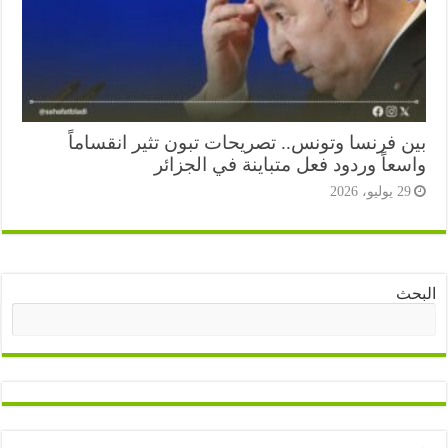
ن فرنسا وتونس.. تصريحات تبون تثير انقساماً
عاً وردود فعل متباينة في الجزائر
2 يوليو، 2026
ث
البحث