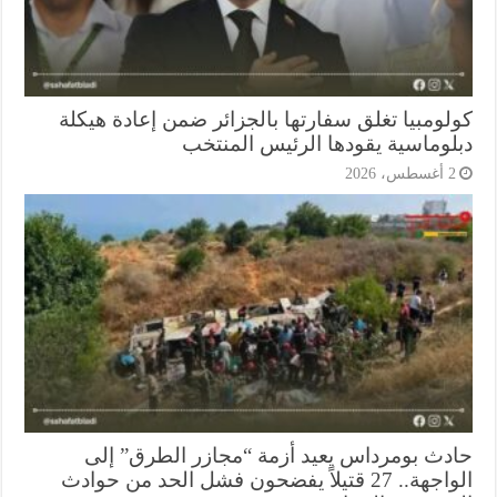
لومبيا تغلق سفارتها بالجزائر ضمن إعادة هيكلة
لوماسية يقودها الرئيس المنتخب
أغسطس، 2026
دث بومرداس يعيد أزمة “مجازر الطرق” إلى
الواجهة.. 27 قتيلاً يفضحون فشل الحد من حوادث