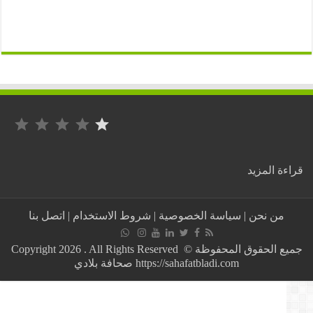
التصنيف: 1 من أصل 5.
:
ة المزيد
عاجل:
غريب
خارج
من نحن
|
سياسة الخصوصية
|
شروط الاستخدام
|
اتصل بنا
مولودية
الجزائر
لكرة
جميع الحقوق المحفوظة © Copyright 2026 . All Rights Reserved
القدم
https://sahafatbladi.com صحافة بلادي