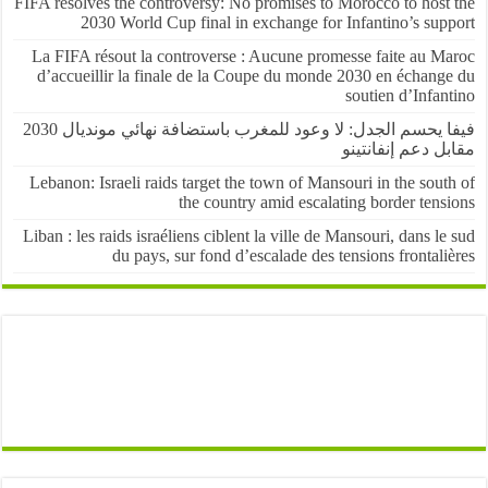
FIFA resolves the controversy: No promises to Morocco to host
2030 World Cup final in exchange for Infantino’s sup
La FIFA résout la controverse : Aucune promesse faite au M
d’accueillir la finale de la Coupe du monde 2030 en échang
soutien d’Infa
فيفا يحسم الجدل: لا وعود للمغرب باستضافة نهائي مونديال 2030
 دعم إنفانتينو
Lebanon: Israeli raids target the town of Mansouri in the sou
the country amid escalating border ten
Liban : les raids israéliens ciblent la ville de Mansouri, dans l
du pays, sur fond d’escalade des tensions frontal