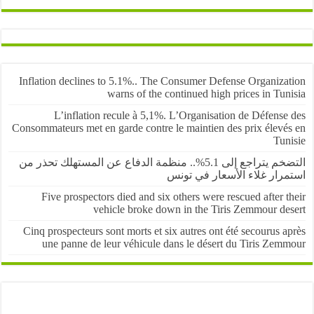
Inflation declines to 5.1%.. The Consumer Defense Organiza
warns of the continued high prices in Tu
L’inflation recule à 5,1%. L’Organisation de Défens
Consommateurs met en garde contre le maintien des prix élevé
Tun
التضخم يتراجع إلى 5.1%.. منظمة الدفاع عن المستهلك تحذر من
رار غلاء الأسعار في تونس
Five prospectors died and six others were rescued after 
vehicle broke down in the Tiris Zemmour de
Cinq prospecteurs sont morts et six autres ont été secourus 
une panne de leur véhicule dans le désert du Tiris Zem