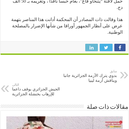
حمل لافتة “يتنحاو قاع”، بعام حبسا نافذا ، وتغريمه بـ 50 ألف
 وقالت ذات المصادر أن المحكمة أدانت هذا المناصر بتهمة
 على أنظار الجمهور أوراقا من شأنها الإضرار بالمصلحة
طنية.
سابق
بدوي يترك الأزمة الجزائرية جانبا
ويناقش أزمة ليبيا
التالى
الجيش الجزائري يوقف داعما
للإرهاب بخنشلة الجزائرية
ات ذات صلة