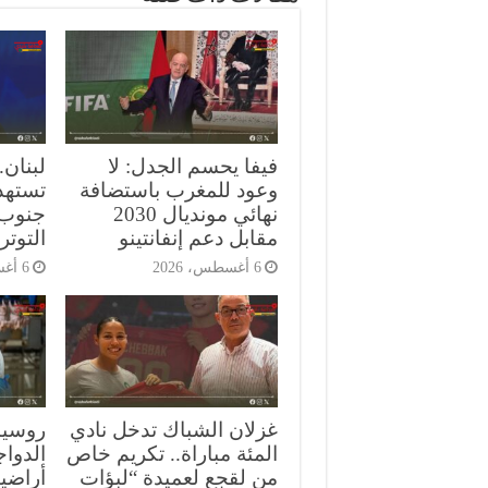
فيفا يحسم الجدل: لا
لبنان.
وعود للمغرب باستضافة
تستهد
نهائي مونديال 2030
جنوب 
مقابل دعم إنفانتينو
التوتر
6 أغسطس، 2026
6 أغسطس، 2026
غزلان الشباك تدخل نادي
روسيا
المئة مباراة.. تكريم خاص
الدواج
من لقجع لعميدة “لبؤات
أراضي