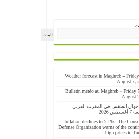
ث
البحث
🌤️ Weather forecast in Maghreb – Friday
August 7, 
🌤️ Bulletin météo au Maghreb – Friday 
August 
أحوال الطقس في المغرب العربي –
غسطس 2026
Inflation declines to 5.1%.. The Cons
Defense Organization warns of the conti
high prices in Tu