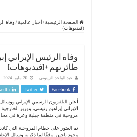
الصفحة الرئيسية
/
أخبار عالمية
/
وفاة ال
(فيديوهات)
وفاة الرئيس الإيراني إ
طائرتهم +(فيديوهات)
عبد الواحد الزيتوني
20 مايو، 2024
kedIn
Twitter
Facebook
أعلن التلفزيون الرسمي الإيراني ووسائل ال
الإيراني إبراهيم رئيسي، ووزير الخارجية 
مروحية في منطقة جبلية وعرة في محافظ
تم العثور على حطام المروحية التي كانت
وجود ناجين، وفقًا لما ذكرته وسائل الإعل