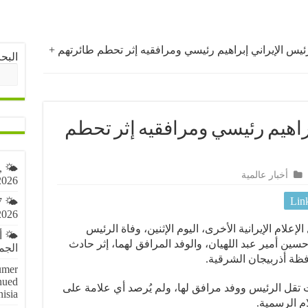
رئيس الإيراني إبراهيم رئيسي ومرافقيه إثر تحطم طائرتهم +
البح
براهيم رئيسي ومرافقيه إثر تحطم
,
أخبار عالمية
2026
Lin
7
2026
إعلام الإيرانية الأخرى، اليوم الإثنين، وفاة الرئيس
🌤️ 
حسين أمير عبد اللهيان، والوفد المرافق لهما، إثر حادث
الجمعة 7 أ
ة أذربيجان الشرقية.
umer
nued
 تقل الرئيس ووفد مرافق لها، ولم يُرصد أي علامة على
nisia
ام الرسمية.