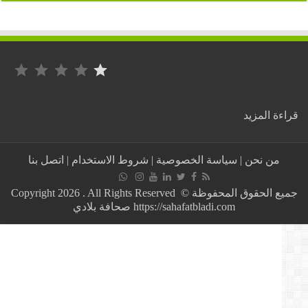
التصنيف: 1 من أصل 5.
:
ة المزيد
بالصور..
حفل
زفاف
من نحن
|
سياسة الخصوصية
|
شروط الاستخدام
|
اتصل بنا
ابن
بوعلي
المباركي
جميع الحقوق المحفوظة © Copyright 2026 . All Rights Reserved
يثير
https://sahafatbladi.com صحافة بلادي
جدلا
واسعا