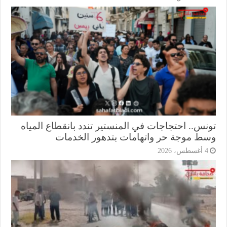
نس.. احتجاجات في المنستير تندد بانقطاع المياه
ط موجة حر واتهامات بتدهور الخدمات
أغسطس، 2026