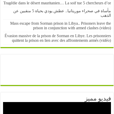
Tragédie dans le désert mauritanien… La soif tue 5 chercheurs
مأساة في صحراء موريتانيا.. عطش يودي بحياة 5 منقبين عن
ب
Mass escape from Sorman prison in Libya.. Prisoners leave
prison in conjunction with armed clashes (v
Évasion massive de la prison de Sorman en Libye. Les prisonn
quittent la prison en lien avec des affrontements armés (v
يو مميز