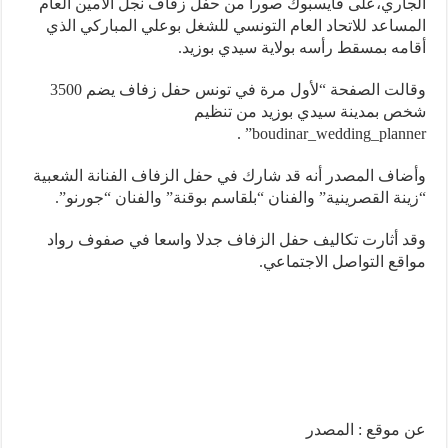
اري،على فايسبوك صورا من حفل زفاف نجل الأمين العام
ساعد للاتحاد العام التونسي للشغل بوعلي المباركي الذي
مه بمسقط رأسه بولاية سيدي بوزيد.
وقالت الصفحة “لأول مرة في تونس حفل زفاف يضم 3500
 بمدينة سيدي بوزيد من تنظيم
boudinar_wedding_planner
اف المصدر أنه قد شارك في حفل الزفاف الفنانة الشعبية
نة القصرينية” والفنان “بلقاسم بوقنة” والفنان “جورنو”.
 أثارت تكاليف حفل الزفاف جدلا واسعا في صفوف رواد
قع التواصل الاجتماعي.
موقع : المصدر