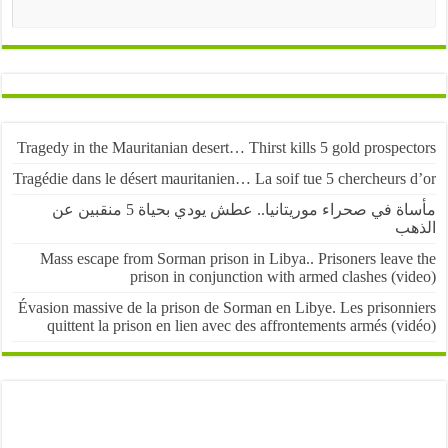
البحث
Tragedy in the Mauritanian desert… Thirst kills 5 gold prospe
Tragédie dans le désert mauritanien… La soif tue 5 chercheurs
مأساة في صحراء موريتانيا.. عطش يودي بحياة 5 منقبين عن
ب
Mass escape from Sorman prison in Libya.. Prisoners leave
prison in conjunction with armed clashes (v
Évasion massive de la prison de Sorman en Libye. Les prisonn
quittent la prison en lien avec des affrontements armés (v