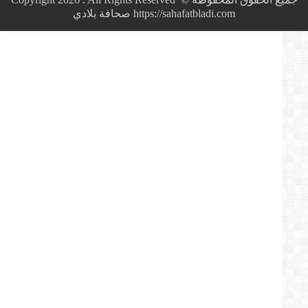
لهذا
https://sahafatbladi.com صحافة بلادي
السبب