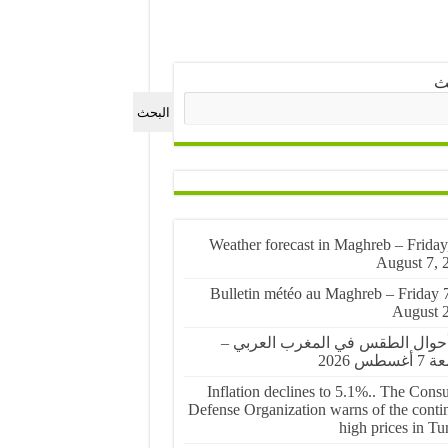
ث
البحث
🌤️ Weather forecast in Maghreb – Friday
August 7, 
🌤️ Bulletin météo au Maghreb – Friday 
August 
أحوال الطقس في المغرب العربي –
غسطس 2026
Inflation declines to 5.1%.. The Cons
Defense Organization warns of the conti
high prices in Tu