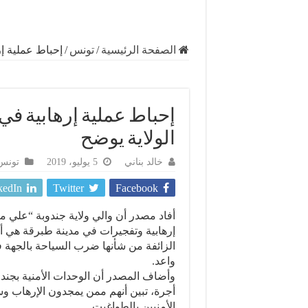
الصفحة الرئيسية
/
تونس
/
إحباط عملية إر
إحباط عملية إرهابية في ه
الولاية يوضح
خالد بناني
5 يوليو، 2019
تونس
kedIn
Twitter
Facebook
أفاد مصدر أن والي ولاية جندوبة “علي م
إرهابية وتفجيرات في مدينة طبرقة هي أخ
الزائفة من شأنها ضرب السياحة بالجهة
واعد.
أجرة، تبين أنهم ممن يمجدون الإرهاب وسب
الأمنيين بالطواغيت.