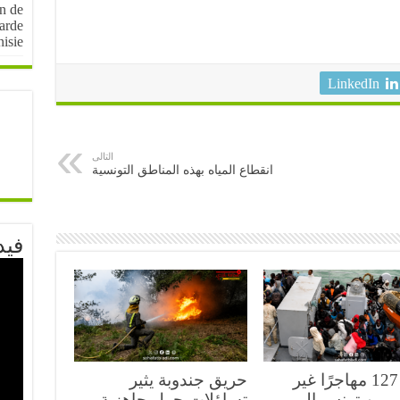
on de
arde
nisie
LinkedIn
التالى
انقطاع المياه بهذه المناطق التونسية
فيد
عودة 127 مهاجرًا غير
حريق جندوبة يثير
 من تونس إلى
تساؤلات حول جاهزية