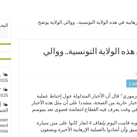
هابية في هذه الولاية التونسية.. ووالي الولاية يوضح
البح
ذه الولاية التونسية.. ووالي
,
2026
Lin
7
2026
رموري” قال أن الأخبار المتداولة حول إحباط عملية
بار عارية من الصحة، مشددا على أن مثل هذه الأخبار
🌤️ 
 في وقت يعرف فيه القطاع انتعاشة قصوى تعد بموسم
الجمعة 7 أ
umer
وأضاف المصدر أن الوحدات الأمنية بجندوبة قامت اليوم بإيقاف 4 انفار كانوا على متن سيارة
nued
ق وأن أشادوا بالعملية الإرهابية الأخيرة ويصفون
nisia