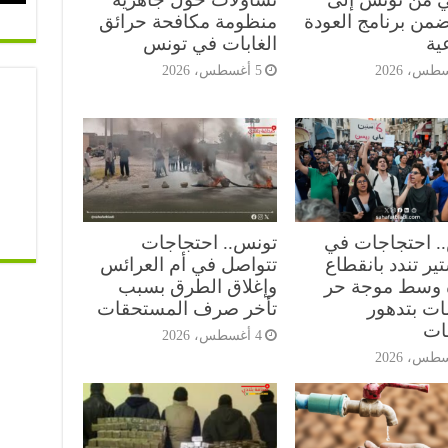
ضمن برنامج العودة
منظومة مكافحة حرائق
ية
الغابات في تونس
5 أغسطس، 2026
. احتجاجات في
تونس.. احتجاجات
ير تندد بانقطاع
تتواصل في أم العرائس
ه وسط موجة حر
وإغلاق الطرق بسبب
ات بتدهور
تأخر صرف المستحقات
ات
4 أغسطس، 2026