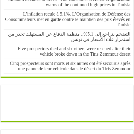
warns of the continued high prices in Tu
L’inflation recule à 5,1%. L’Organisation de Défens
Consommateurs met en garde contre le maintien des prix élevé
Tun
التضخم يتراجع إلى 5.1%.. منظمة الدفاع عن المستهلك تحذر من
رار غلاء الأسعار في تونس
Five prospectors died and six others were rescued after 
vehicle broke down in the Tiris Zemmour de
Cinq prospecteurs sont morts et six autres ont été secourus 
une panne de leur véhicule dans le désert du Tiris Zem