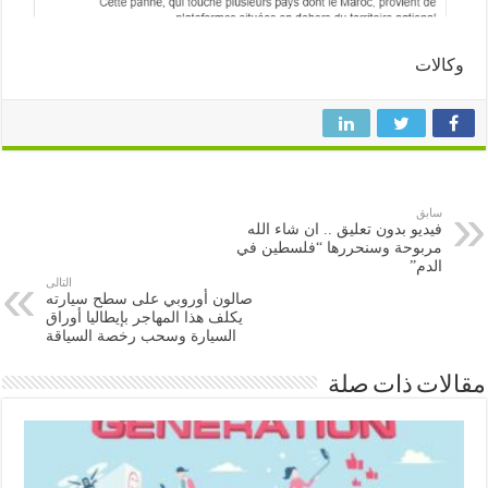
لات
سابق
فيديو بدون تعليق .. ان شاء الله
مربوحة وسنحررها “فلسطين في
الدم”
التالى
صالون أوروبي على سطح سيارته
يكلف هذا المهاجر بإيطاليا أوراق
السيارة وسحب رخصة السياقة
ات ذات صلة