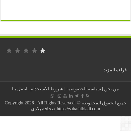
التصنيف: 1 من أصل 5.
:
ة المزيد
عطل
عام
في
من نحن
|
سياسة الخصوصية
|
شروط الاستخدام
|
اتصل بنا
الفايسبوك
الواتساب
و
جميع الحقوق المحفوظة © Copyright 2026 . All Rights Reserved
الإنستغرام
https://sahafatbladi.com صحافة بلادي
..
وهذا
هو
السبب