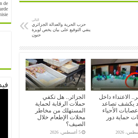
on de
arde
nisie
التالى
حزب الحرية والعدالة الجزائري
ينفي التوقيع على بيان يخص لويزة
حنون
فيد
ر.. الاعتداء داخل
الجزائر.. هل تكفي
 يكشف تصاعد
حملات الرقابة لحماية
صابات الأحياء
المستهلك من مخاطر
ات حماية دور
محلات الإطعام خلال
ة
الصيف؟
5 أغسطس، 2026