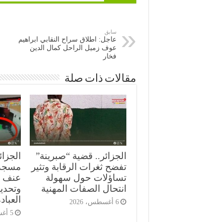
سابق
عاجل: اطلاق سراح النقابي ابراهيم
عوف زميل الراحل كمال الدين
فخار
مقالات ذات صلة
الجزائر.. قضية “صبرينة”
الجزائ
تفضح ثغرات الرقابة وتثير
مسجد
تساؤلات حول سهولة
عنف ع
انتحال الصفات المهنية
وتحدي
العباد
6 أغسطس، 2026
5 أغسطس، 2026