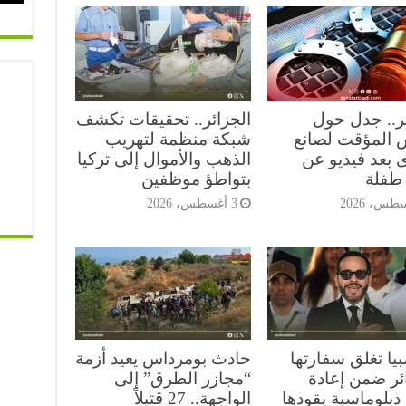
ئر.. جدل حول
الجزائر.. تحقيقات تكشف
 المؤقت لصانع
شبكة منظمة لتهريب
 بعد فيديو عن
الذهب والأموال إلى تركيا
طفلة
بتواطؤ موظفين
3 أغسطس، 2026
يا تغلق سفارتها
حادث بومرداس يعيد أزمة
ائر ضمن إعادة
“مجازر الطرق” إلى
دبلوماسية يقودها
الواجهة.. 27 قتيلاً