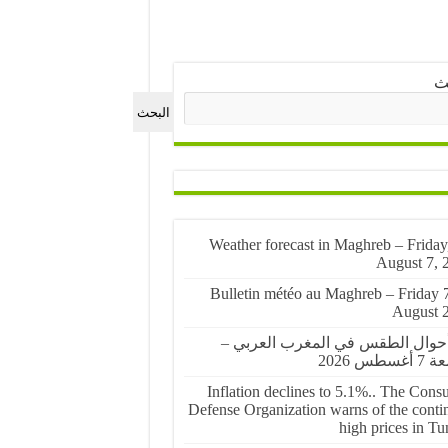
ث
البحث
🌤️ Weather forecast in Maghreb – Friday
August 7, 
🌤️ Bulletin météo au Maghreb – Friday 
August 
أحوال الطقس في المغرب العربي –
غسطس 2026
Inflation declines to 5.1%.. The Cons
Defense Organization warns of the conti
high prices in Tu