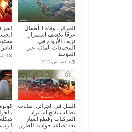
الجزائر.. وفاة 4 أطفال
الجزا
غرقًا تكشف استمرار
الحبس
نزيف الأرواح في
محتوى
المجمعات المائية غير
لباس 
المؤمنة
4 أغسطس، 2026
4 أغسطس، 2026
النقل في الجزائر.. نقابات
كولومب
تطالب بفتح استيراد
بالجز
المركبات وقطع الغيار
هيكلة 
بعد تصاعد حوادث الطرق
الرئي