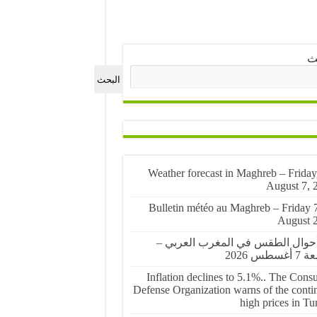
ث
البحث
🌤️ Weather forecast in Maghreb – Friday
August 7, 
🌤️ Bulletin météo au Maghreb – Friday 
August 
أحوال الطقس في المغرب العربي –
غسطس 2026
Inflation declines to 5.1%.. The Cons
Defense Organization warns of the conti
high prices in Tu