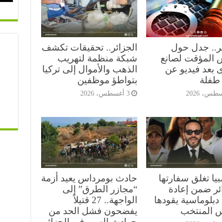
ئر.. جدل حول
الجزائر.. تحقيقات تكشف
 المؤقت لصانع
شبكة منظمة لتهريب
 بعد فيديو عن
الذهب والأموال إلى تركيا
طفلة
بتواطؤ موظفين
3 أغسطس، 2026
يا تغلق سفارتها
حادث بومرداس يعيد أزمة
ائر ضمن إعادة
“مجازر الطرق” إلى
دبلوماسية يقودها
الواجهة.. 27 قتيلاً
س المنتخب
يفضحون فشل الحد من
حوادث السير في الجزائر