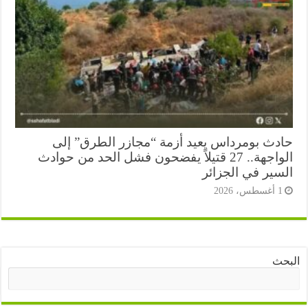
دث بومرداس يعيد أزمة “مجازر الطرق” إلى
الواجهة.. 27 قتيلاً يفضحون فشل الحد من حوادث
سير في الجزائر
أغسطس، 2026
ث
البحث