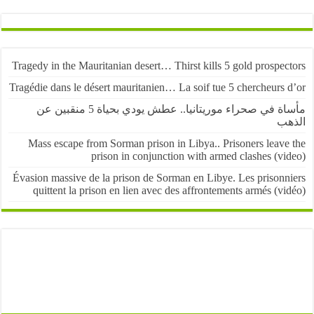
Tragedy in the Mauritanian desert… Thirst kills 5 gold prospe
Tragédie dans le désert mauritanien… La soif tue 5 chercheurs
مأساة في صحراء موريتانيا.. عطش يودي بحياة 5 منقبين عن
ب
Mass escape from Sorman prison in Libya.. Prisoners leave
prison in conjunction with armed clashes (v
Évasion massive de la prison de Sorman en Libye. Les prisonn
quittent la prison en lien avec des affrontements armés (v