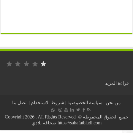
التصنيف: 1 من أصل 5.
:
ة المزيد
عاجل:
سرقة
3
من نحن
|
سياسة الخصوصية
|
شروط الاستخدام
|
اتصل بنا
مليارات
بمركز
للبريد
جميع الحقوق المحفوظة © Copyright 2026 . All Rights Reserved
بتيزي
https://sahafatbladi.com صحافة بلادي
وزو