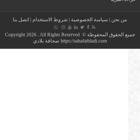
المغرب/
25
قيلا
من نحن
|
سياسة الخصوصية
|
شروط الاستخدام
|
اتصل بنا
و2005
جرحى
حصيلة
جميع الحقوق المحفوظة © Copyright 2026 . All Rights Reserved
حوادث
https://sahafatbladi.com صحافة بلادي
السير
بالمناطق
الحضرية
خلال
الأسبوع
الماضي