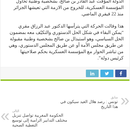
ولة المؤقت عبد القادر بن صالح، بشخصية وطنية تحاول
ؤسسة العسكرية، للخروج من الازمة التي تعيشها الجزائر
الماضي.
 وقالت الحركة التي يترأسها الدكتور عبد الرزاق مقري
كن البقاء في شكل الحل الدستوري والتكيّف معه بمضمون
ل السياسي، وهو استبدال بن صالح بشخصية وطنية مقبولة
 طريق مجلس الأمة أو عن طريق المجلس الدستوري، وهي
تباشر الحوار مع المؤسسة العسكرية بحكم صلاحيتها
يس دولة”.
سابق
تونس : رصد هلال العيد سيكون في
هذا التاريخ
التالى
الحكومة المغربية تواصل تنزيل
مختلف التدابير الرامية إلى توسيع
التغطية الصحية