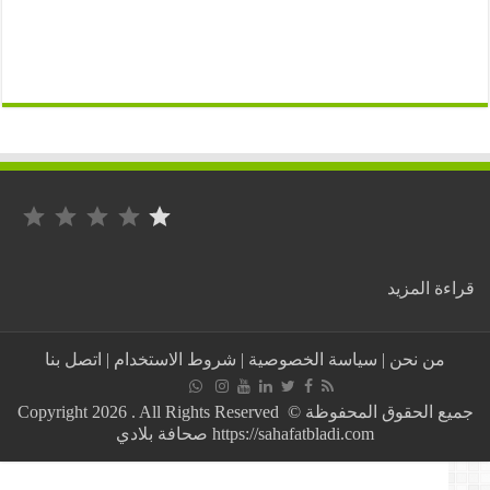
التصنيف: 1 من أصل 5.
:
ة المزيد
تونس
:
وزارة
من نحن
|
سياسة الخصوصية
|
شروط الاستخدام
|
اتصل بنا
التربية
تنشر
قائمات
جميع الحقوق المحفوظة © Copyright 2026 . All Rights Reserved
المعلمين
https://sahafatbladi.com صحافة بلادي
النواب