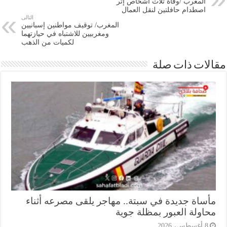
المغرب /وفاة ثلاث أشخاص إثر
اصطدام حافلتين لنقل العمال
التالى
المغرب/ توقيف مواطنين إسبانيين
ومغربيين للاشتباه في حيازتهما
لكميات من الذهب
ات ذات صلة
ساة جديدة في سبتة.. مهاجر يلقى مصرعه أثناء
اولة العبور بمظلة جوية
أغسطس، 2026