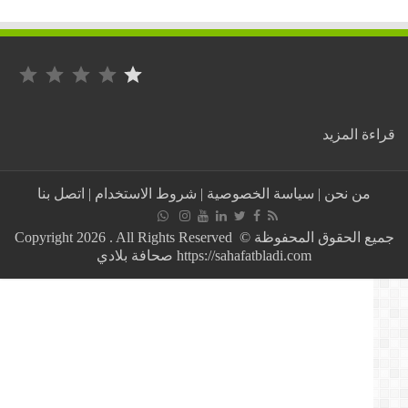
التصنيف: 1 من أصل 5.
:
ة المزيد
المغرب/
تعزيز
العرض
من نحن
|
سياسة الخصوصية
|
شروط الاستخدام
|
اتصل بنا
الصحي
بتدشين
وحدة
جميع الحقوق المحفوظة © Copyright 2026 . All Rights Reserved
الأشعة
https://sahafatbladi.com صحافة بلادي
بالمستشفى
الإقليمي
بسيدي
قاسم