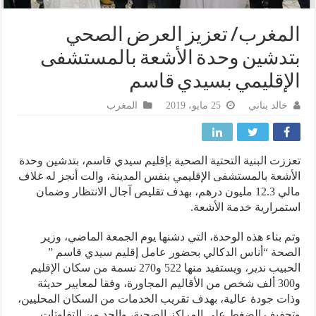
مغرب/ تعزيز العرض الصحي
دشين وحدة الأشعة بالمستشفى
إقليمي بسيدي قاسم
خالد بناني
25 مايو، 2019
المغرب
زت البنية التحتية الصحية بإقليم سيدي قاسم، بتدشين وحدة
شعة بالمستشفى الإقليمي بنفس المدينة، والت أنجز له غلاف
مالي 12.3 مليون درهم، بهدف تقليص آجال الانتظار وضمان
مرارية خدمة الأشعة.
 بناء هذه الوحدة، التي دشنها يوم الجمعة الماضي، وزير
حة “أناس الدكالي بحضور عامل إقليم سيدي قاسم ”
الحبيب ندير، ويستفيد منها 522 و270 نسمة من سكان الإقليم
و300 ألف شخص من الأقاليم المجاورة، وفقا لمعايير حديثة
ت جودة عالية، بهدف تقريب الخدمات من السكان المحليين،
فيف الضغط على المراكز الصحية، والحد من التفاوتات