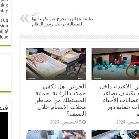
ning
ility
التالى
عنابة الجزائرية تخرج عن بكرة أبيها
et un
للمطالبة برحيل رموز النظام
ision
ilité
tique
ر.. الاعتداء داخل
الجزائر.. هل تكفي
 يكشف تصاعد
حملات الرقابة لحماية
صابات الأحياء
المستهلك من مخاطر
فيد
ات حماية دور
محلات الإطعام خلال
ة
الصيف؟
5 أغسطس، 2026