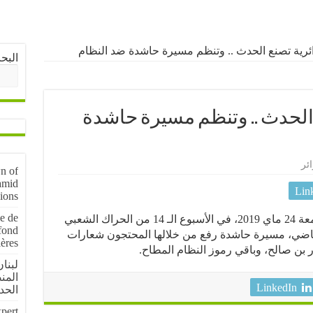
رية تصنع الحدث .. وتنظم مسيرة حاشدة ضد النظام
البح
لحدث .. وتنظم مسيرة حاشدة
ئر
wn of
amid
Lin
sions
le de
شهدت ولاية سطيف الجزائرية اليوم الجمعة 24 ماي 2019، في الأسبوع الـ 14 من الحراك الشعبي
fond
 انطلق في 22 فيفري الماضي، مسيرة حاشدة رفع من خلالها المحتجون شعارات
ières
 بن صالح، وباقي رموز النظام المطاح.
لبنا
المن
LinkedIn
الحد
xpert