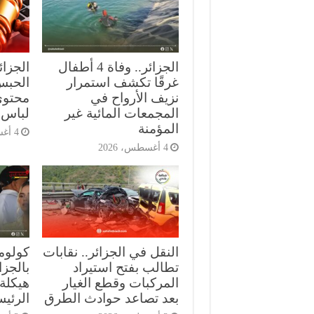
الجزائر.. وفاة 4 أطفال
الجزا
غرقًا تكشف استمرار
الحبس
نزيف الأرواح في
محتوى
المجمعات المائية غير
لباس 
المؤمنة
4 أغسطس، 2026
4 أغسطس، 2026
النقل في الجزائر.. نقابات
كولومب
تطالب بفتح استيراد
بالجز
المركبات وقطع الغيار
هيكلة 
بعد تصاعد حوادث الطرق
الرئي