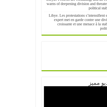
warns of deepening division and threate
political stab
Libye. Les protestations s’intensifient 
expert met en garde contre une div
croissante et une menace à la stab
poli
يو مميز