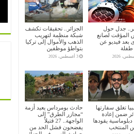
ئر.. جدل حول
الجزائر.. تحقيقات تكشف
 المؤقت لصانع
شبكة منظمة لتهريب
 بعد فيديو عن
الذهب والأموال إلى تركيا
طفلة
بتواطؤ موظفين
3 أغسطس، 2026
يا تغلق سفارتها
حادث بومرداس يعيد أزمة
ائر ضمن إعادة
“مجازر الطرق” إلى
دبلوماسية يقودها
الواجهة.. 27 قتيلاً
س المنتخب
يفضحون فشل الحد من
حوادث السير في الجزائر