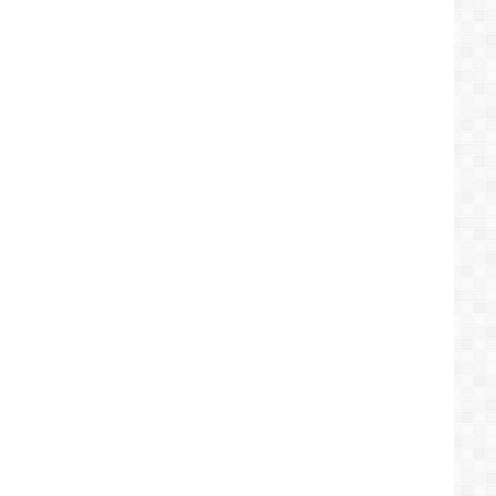
ماليزيا
إثر
وفاة
والده