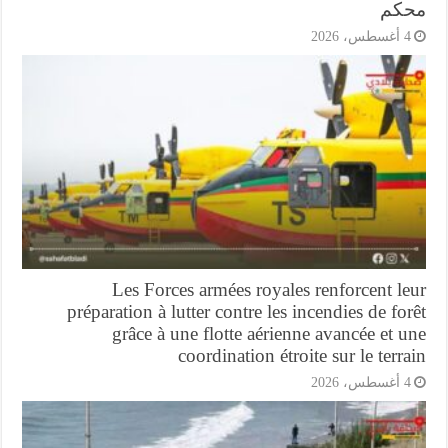
كم
أغسطس، 2026
Les Forces armées royales renforcent l
préparation à lutter contre les incendies de fo
grâce à une flotte aérienne avancée et 
coordination étroite sur le terr
أغسطس، 2026