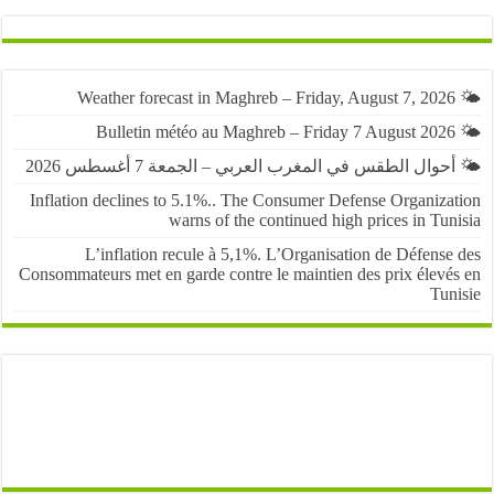
حوال الطقس في المغرب العربي – الجمعة 7 أغسطس 2026
Inflation declines to 5.1%.. The Consumer Defense Organiza
warns of the continued high prices in Tu
L’inflation recule à 5,1%. L’Organisation de Défens
Consommateurs met en garde contre le maintien des prix élevé
Tun