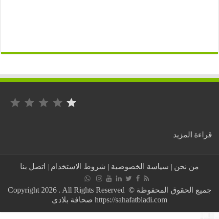
التصنيف: 1 من أصل 5.
:
ة المزيد
عاهل
المملكة
المغربية
من نحن
|
سياسة الخصوصية
|
شروط الاستخدام
|
اتصل بنا
يبعث
برقية
تعزية
جميع الحقوق المحفوظة © Copyright 2026 . All Rights Reserved
إلى
https://sahafatbladi.com صحافة بلادي
عاهل
مملكة